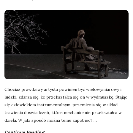
l
a
n
e
k
a
Chociaż prawdziwy artysta powinien być wielowymiarowy i
d
ludzki, zdarza się, że przekształca się on w wydmuszkę. Stając
się człowiekiem instrumentalnym, przemienia się w układ
r
trawienia doświadczeń, które mechanicznie przekształca w
dzieła. W jaki sposób można temu zapobiec?
…
y
Continue Reading