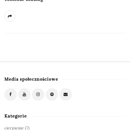
Media społecznościowe
S
i
t
e
S
Kategorie
i
d
cierpienie
(7)