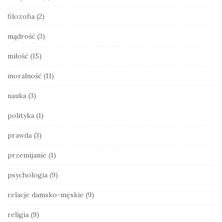
e
filozofia
(2)
b
a
mądrość
(3)
r
miłość
(15)
moralność
(11)
nauka
(3)
polityka
(1)
prawda
(3)
przemijanie
(1)
psychologia
(9)
relacje damsko-męskie
(9)
religia
(9)