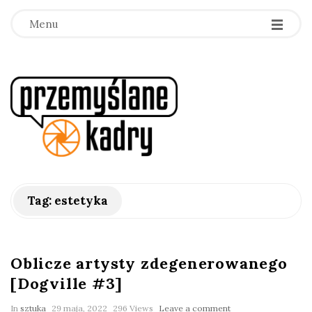
Menu
p
r
z
e
Tag:
estetyka
m
y
Oblicze artysty zdegenerowanego
[Dogville #3]
ś
In
sztuka
29 maja, 2022
296 Views
Leave a comment