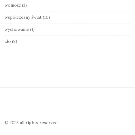
wolność
(3)
współczesny świat
(10)
wychowanie
(1)
zło
(8)
S
i
t
e
© 2023 all rights reserved
F
o