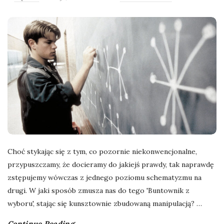
l
a
n
e
k
a
Choć stykając się z tym, co pozornie niekonwencjonalne,
d
przypuszczamy, że docieramy do jakiejś prawdy, tak naprawdę
zstępujemy wówczas z jednego poziomu schematyzmu na
r
drugi. W jaki sposób zmusza nas do tego 'Buntownik z
wyboru', stając się kunsztownie zbudowaną manipulacją?
…
y
Continue Reading