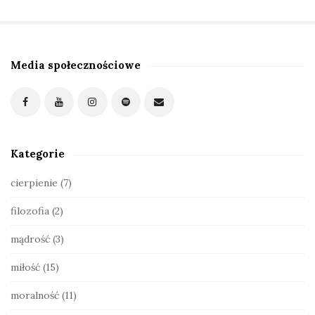
Media społecznościowe
S
i
t
e
S
Kategorie
i
d
cierpienie
(7)
e
filozofia
(2)
b
a
mądrość
(3)
r
miłość
(15)
moralność
(11)