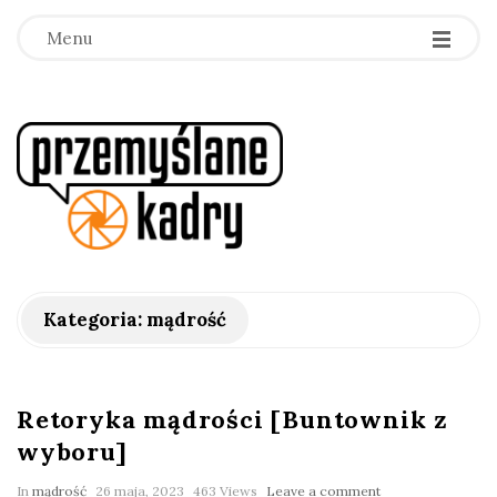
Menu
p
r
z
e
Kategoria:
mądrość
m
y
Retoryka mądrości [Buntownik z
wyboru]
ś
In
mądrość
26 maja, 2023
463 Views
Leave a comment