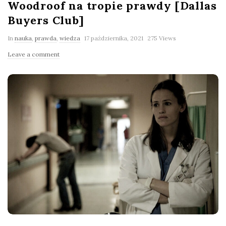
Woodroof na tropie prawdy [Dallas
Buyers Club]
In
nauka
,
prawda
,
wiedza
17 października, 2021
275 Views
Leave a comment