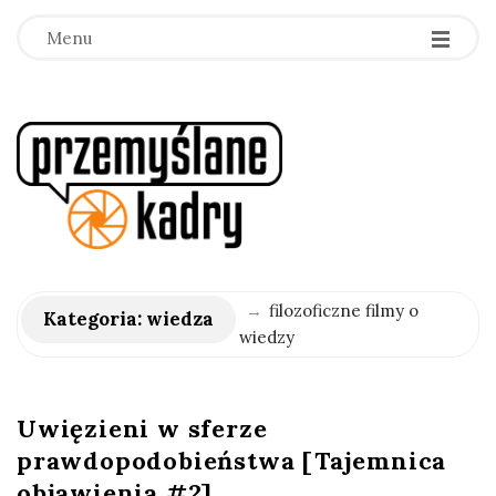
Menu
p
r
z
e
→
filozoficzne filmy o
Kategoria:
wiedza
wiedzy
m
y
Uwięzieni w sferze
prawdopodobieństwa [Tajemnica
ś
objawienia #2]