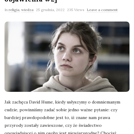
l
In
religia
,
wiedza
25 grudnia, 2022
235 Views
Leave a comment
a
n
e
k
a
d
Jak zachęca David Hume, kiedy usłyszymy o domniemanym
cudzie, powinniśmy zadać sobie jedno ważne pytanie: czy
r
bardziej prawdopodobne jest to, iż znane nam prawa
przyrody zostały zawieszone, czy że świadectwo
y
opowiadającej o nim osoby jest niewiarygodne? Chociaż