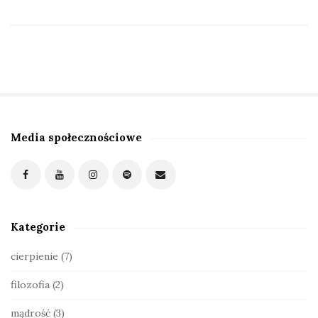
Media społecznościowe
S
i
t
e
S
Kategorie
i
d
cierpienie
(7)
e
filozofia
(2)
b
a
mądrość
(3)