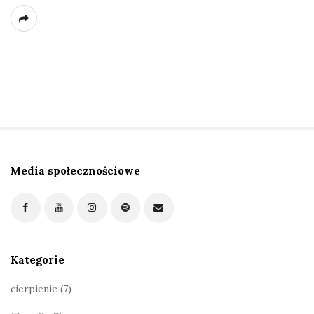
Media społecznościowe
S
i
t
e
S
Kategorie
i
d
cierpienie
(7)
e