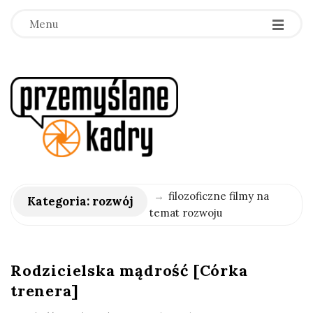
Menu
p
r
z
e
→
filozoficzne filmy na
Kategoria:
rozwój
temat rozwoju
m
y
Rodzicielska mądrość [Córka
trenera]
ś