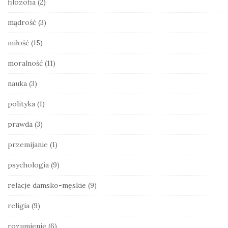
filozofia
(2)
b
a
mądrość
(3)
r
miłość
(15)
moralność
(11)
nauka
(3)
polityka
(1)
prawda
(3)
przemijanie
(1)
psychologia
(9)
relacje damsko-męskie
(9)
religia
(9)
rozumienie
(6)