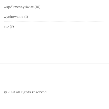
współczesny świat
(10)
wychowanie
(1)
zło
(8)
S
i
t
e
© 2023 all rights reserved
F
o
o