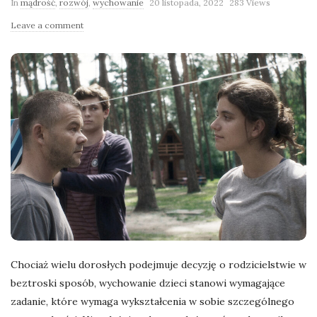
In
mądrość
,
rozwój
,
wychowanie
20 listopada, 2022
283 Views
l
Leave a comment
a
n
e
k
a
d
r
Chociaż wielu dorosłych podejmuje decyzję o rodzicielstwie w
beztroski sposób, wychowanie dzieci stanowi wymagające
y
zadanie, które wymaga wykształcenia w sobie szczególnego