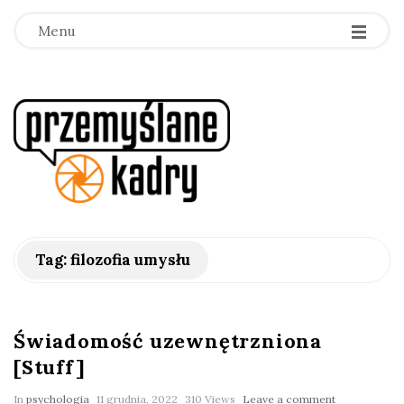
Menu
p
r
z
e
Tag:
filozofia umysłu
m
y
Świadomość uzewnętrzniona
[Stuff]
ś
In
psychologia
11 grudnia, 2022
310 Views
Leave a comment