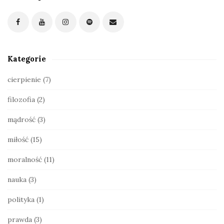
i
t
e
S
Kategorie
i
d
cierpienie
(7)
e
filozofia
(2)
b
a
mądrość
(3)
r
miłość
(15)
moralność
(11)
nauka
(3)
polityka
(1)
prawda
(3)