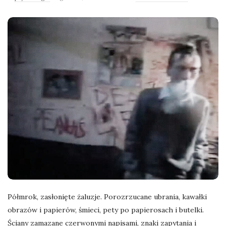
l
a
n
e
k
a
d
r
Półmrok, zasłonięte żaluzje. Porozrzucane ubrania, kawałki
obrazów i papierów, śmieci, pety po papierosach i butelki.
y
Ściany zamazane czerwonymi napisami, znaki zapytania i