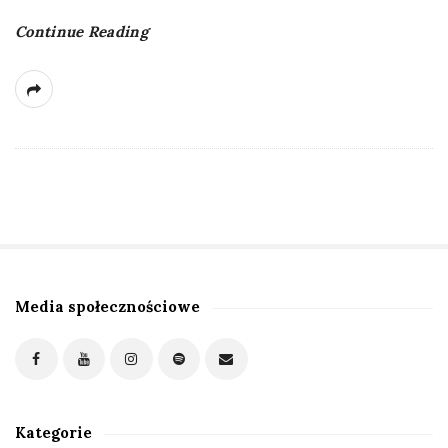
Continue Reading
Media społecznościowe
S
i
t
e
S
Kategorie
i