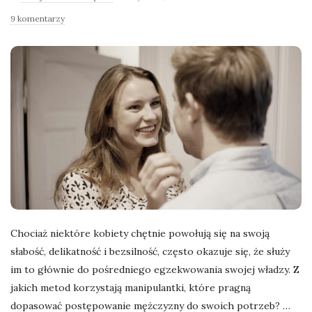
l
9 komentarzy
a
n
e
k
a
d
Chociaż niektóre kobiety chętnie powołują się na swoją
słabość, delikatność i bezsilność, często okazuje się, że służy
r
im to głównie do pośredniego egzekwowania swojej władzy. Z
jakich metod korzystają manipulantki, które pragną
y
dopasować postępowanie mężczyzny do swoich potrzeb?
…