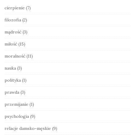
d
cierpienie
(7)
e
filozofia
(2)
b
a
mądrość
(3)
r
miłość
(15)
moralność
(11)
nauka
(3)
polityka
(1)
prawda
(3)
przemijanie
(1)
psychologia
(9)
relacje damsko-męskie
(9)