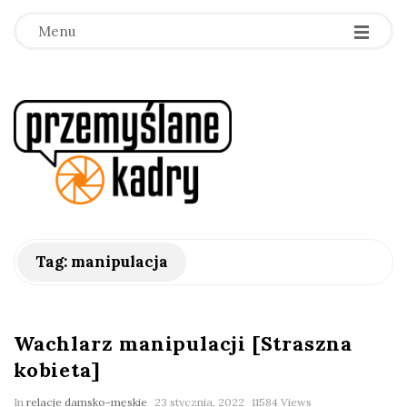
Menu
p
r
z
e
Tag:
manipulacja
m
y
Wachlarz manipulacji [Straszna
kobieta]
ś
In
relacje damsko-męskie
23 stycznia, 2022
11584 Views