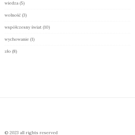
wiedza
(5)
wolność
(3)
współczesny świat
(10)
wychowanie
(1)
zło
(8)
S
i
t
e
© 2023 all rights reserved
F