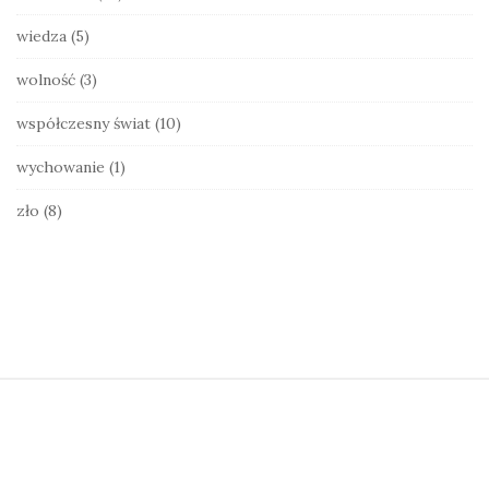
wiedza
(5)
wolność
(3)
współczesny świat
(10)
wychowanie
(1)
zło
(8)
S
i
t
e