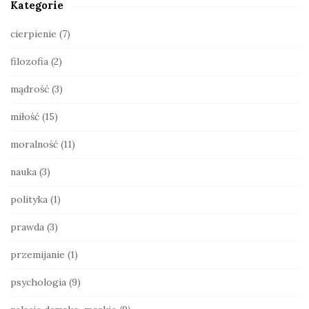
Kategorie
i
d
cierpienie
(7)
e
filozofia
(2)
b
a
mądrość
(3)
r
miłość
(15)
moralność
(11)
nauka
(3)
polityka
(1)
prawda
(3)
przemijanie
(1)
psychologia
(9)