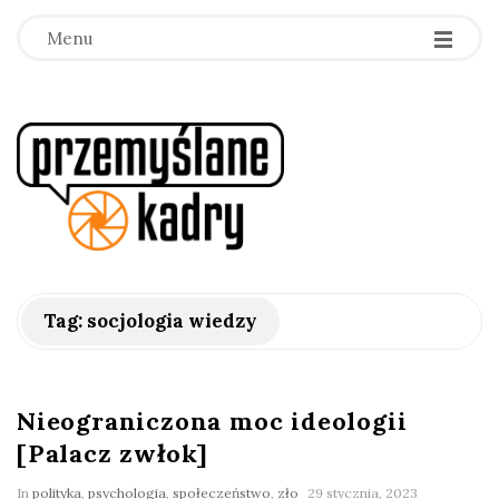
Menu
p
r
z
e
Tag:
socjologia wiedzy
m
y
Nieograniczona moc ideologii
[Palacz zwłok]
ś
In
polityka
,
psychologia
,
społeczeństwo
,
zło
29 stycznia, 2023