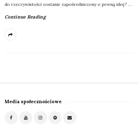
do rzeczywistości zostanie zapośredniczony o pewną ideę?
…
Continue Reading
Media społecznościowe
S
i
t
e
S