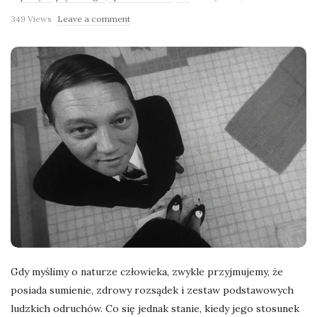
l
349 Views
Leave a comment
a
n
e
k
a
d
r
Gdy myślimy o naturze człowieka, zwykle przyjmujemy, że
posiada sumienie, zdrowy rozsądek i zestaw podstawowych
y
ludzkich odruchów. Co się jednak stanie, kiedy jego stosunek