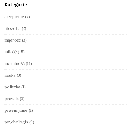
S
Kategorie
i
d
cierpienie
(7)
e
filozofia
(2)
b
a
mądrość
(3)
r
miłość
(15)
moralność
(11)
nauka
(3)
polityka
(1)
prawda
(3)
przemijanie
(1)
psychologia
(9)