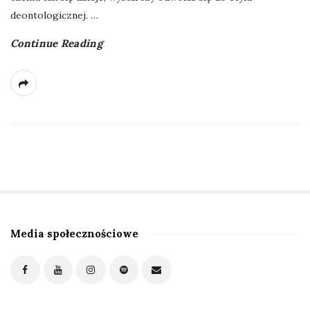
deontologicznej.
…
Continue Reading
Media społecznościowe
S
i
t
e