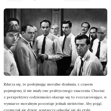
l
a
n
e
k
a
d
Zdarza się, że podejmując moralne działania, z czasem
pojmujemy, iż nie miały one praktycznego znaczenia. Chociaż
r
z perspektywy codzienności okazuje się to rozczarowujące, w
wymiarze moralnym pozostaje jednak nieistotne. Aby pojąć,
y
czemu tak się dzieje, wystarczy odwołać się do etyki