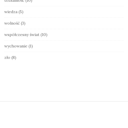
tożsamość
(10)
wiedza
(5)
wolność
(3)
współczesny świat
(10)
wychowanie
(1)
zło
(8)
S
i
t
e