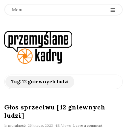
Menu
p
r
z
e
Tag:
12 gniewnych ludzi
m
y
Głos sprzeciwu [12 gniewnych
ludzi]
ś
In
moralność
26 lutego, 2023
481 Views
Leave a comment