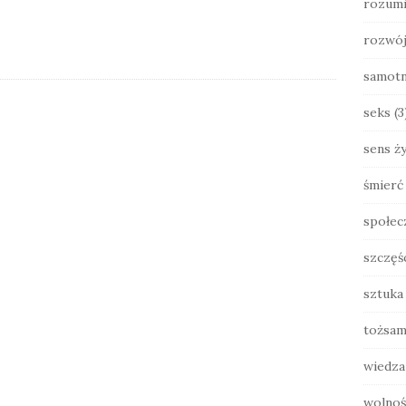
rozumi
rozwó
samot
seks
(3
sens ży
śmierć
społec
szczęś
sztuka
tożsam
wiedza
wolnoś