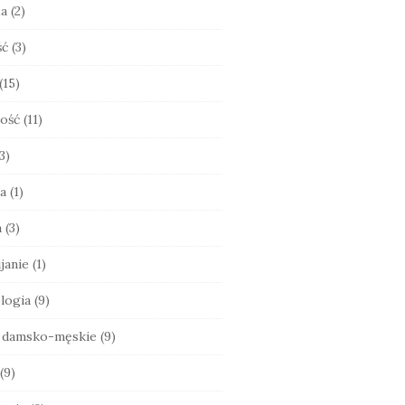
ia
(2)
ść
(3)
(15)
ość
(11)
3)
a
(1)
a
(3)
janie
(1)
logia
(9)
e damsko-męskie
(9)
(9)