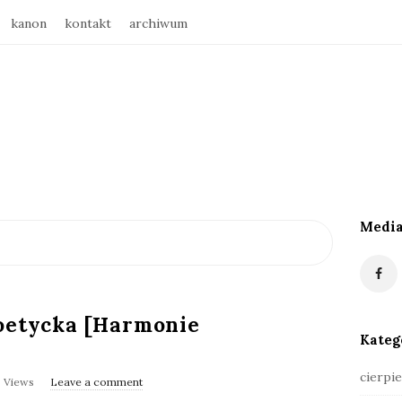
kanon
kontakt
archiwum
Media
S
i
t
e
poetycka [Harmonie
S
Kateg
i
d
cierpie
6 Views
Leave a comment
e