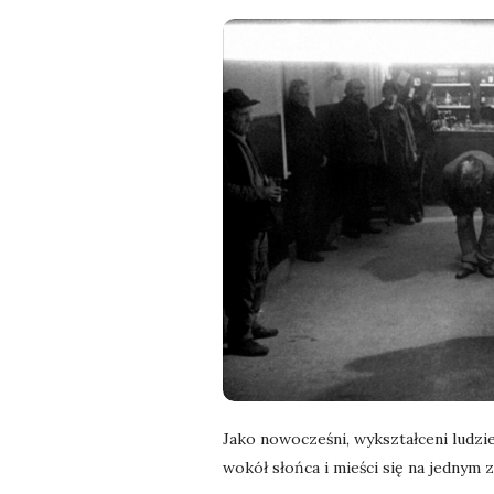
l
a
n
e
k
a
d
r
Jako nowocześni, wykształceni ludzie
y
wokół słońca i mieści się na jednym 