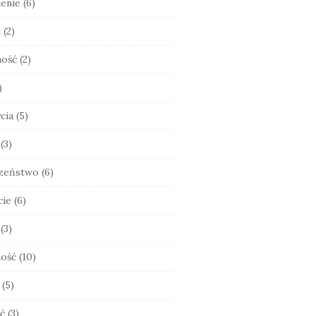
enie
(6)
j
(2)
ność
(2)
)
cia
(5)
(3)
zeństwo
(6)
cie
(6)
(3)
ość
(10)
(5)
ć
(3)