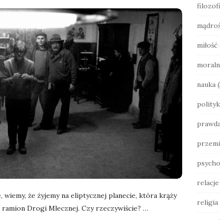
filozof
b
a
mądro
r
miłość
moraln
nauka
(
polityk
prawd
przemi
psycho
relacj
, wiemy, że żyjemy na eliptycznej planecie, która krąży
religia
z ramion Drogi Mlecznej. Czy rzeczywiście?
…