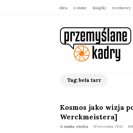
idea
o mnie
książki
rozmowy
p
r
z
e
Tag:
bela tarr
m
y
Kosmos jako wizja 
Werckmeistera]
ś
In
nauka
,
wiedza
19 września, 2021
61