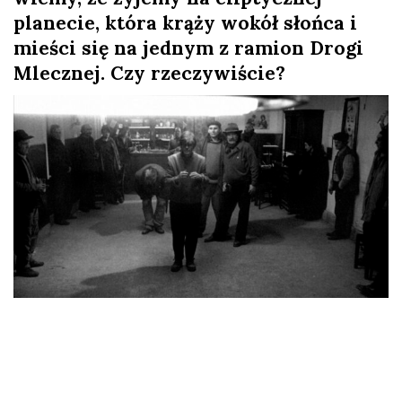
planecie, która krąży wokół słońca i
l
mieści się na jednym z ramion Drogi
a
Mlecznej. Czy rzeczywiście?
n
e
k
a
d
r
y