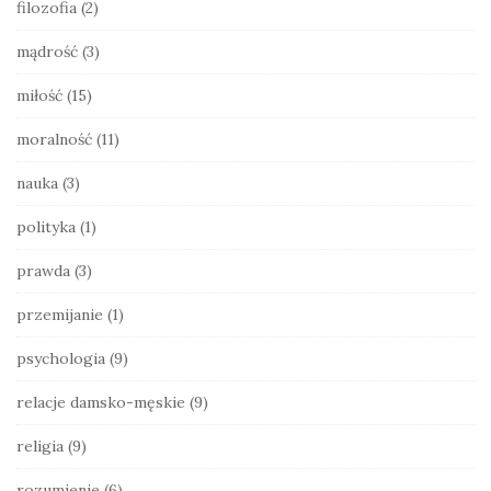
filozofia
(2)
b
a
mądrość
(3)
r
miłość
(15)
moralność
(11)
nauka
(3)
polityka
(1)
prawda
(3)
przemijanie
(1)
psychologia
(9)
relacje damsko-męskie
(9)
religia
(9)
rozumienie
(6)