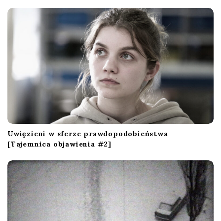
a
t
i
o
n
Uwięzieni w sferze prawdopodobieństwa
[Tajemnica objawienia #2]