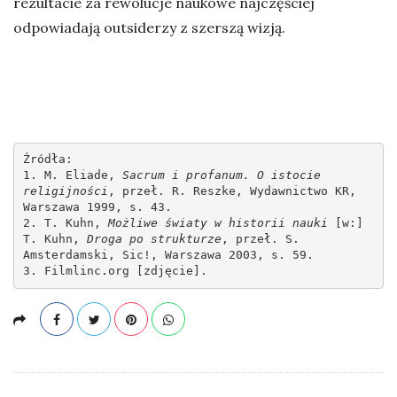
rezultacie za rewolucje naukowe najczęściej
odpowiadają outsiderzy z szerszą wizją.
Źródła:

1. M. Eliade, 
Sacrum i profanum. O istocie 
religijności
, przeł. R. Reszke, Wydawnictwo KR, 
Warszawa 1999, s. 43.

2. T. Kuhn, 
Możliwe światy w historii nauki
 [w:] 
T. Kuhn, 
Droga po strukturze
, przeł. S. 
Amsterdamski, Sic!, Warszawa 2003, s. 59.

3. Filmlinc.org [zdjęcie].