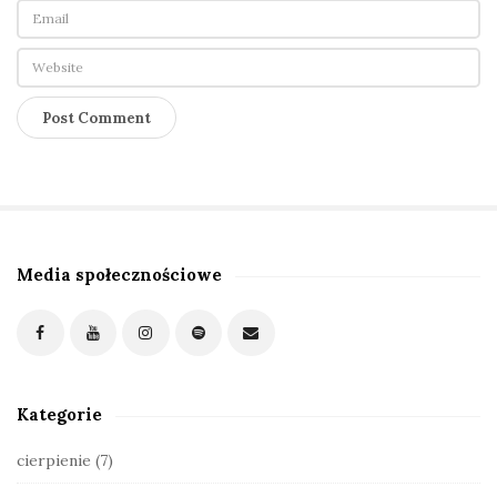
Media społecznościowe
S
i
t
e
S
Kategorie
i
d
cierpienie
(7)
e