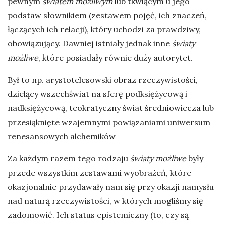
pewnym
światem możliwym
lub tkwiącym u jego
podstaw słownikiem (zestawem pojęć, ich znaczeń,
łączących ich relacji), który uchodzi za prawdziwy,
obowiązujący. Dawniej istniały jednak inne
światy
możliwe
, które posiadały równie duży autorytet.
Był to np. arystotelesowski obraz rzeczywistości,
dzielący wszechświat na sferę podksiężycową i
nadksiężycową, teokratyczny świat średniowiecza lub
przesiąknięte wzajemnymi powiązaniami uniwersum
renesansowych alchemików
Za każdym razem tego rodzaju
światy możliwe
były
przede wszystkim zestawami wyobrażeń, które
okazjonalnie przydawały nam się przy okazji namysłu
nad naturą rzeczywistości, w których mogliśmy się
zadomowić. Ich status epistemiczny (to, czy są