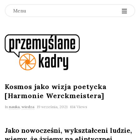
Menu
p
r
z
e
Kosmos jako wizja poetycka
[Harmonie Werckmeistera]
m
In
nauka
,
wiedza
19 września, 2021
614 Views
y
Jako nowocześni, wykształceni ludzie,
ś
wiemy, że żyjemy na eliptycznej