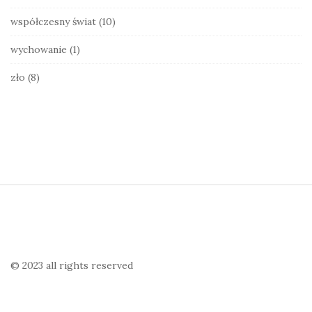
współczesny świat
(10)
wychowanie
(1)
zło
(8)
S
i
t
e
© 2023 all rights reserved
F
o
o