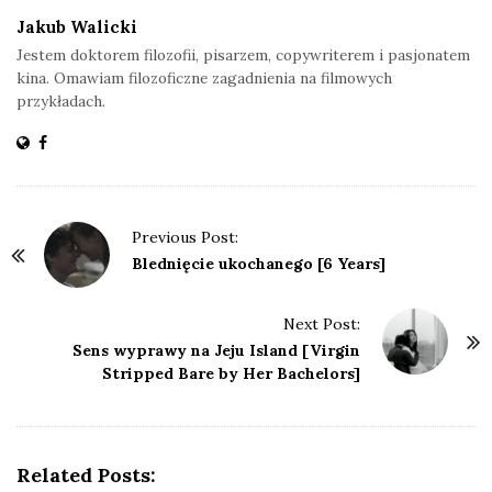
Jakub Walicki
Jestem doktorem filozofii, pisarzem, copywriterem i pasjonatem
kina. Omawiam filozoficzne zagadnienia na filmowych
przykładach.
P
Previous Post:
o
Blednięcie ukochanego [6 Years]
s
t
Next Post:
Sens wyprawy na Jeju Island [Virgin
N
Stripped Bare by Her Bachelors]
a
v
i
g
Related Posts: