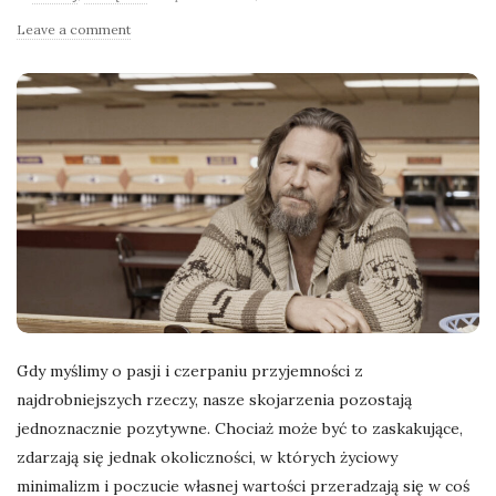
l
Leave a comment
a
n
e
k
a
d
Gdy myślimy o pasji i czerpaniu przyjemności z
najdrobniejszych rzeczy, nasze skojarzenia pozostają
r
jednoznacznie pozytywne. Chociaż może być to zaskakujące,
zdarzają się jednak okoliczności, w których życiowy
y
minimalizm i poczucie własnej wartości przeradzają się w coś