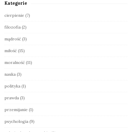
Kategorie
i
d
cierpienie
(7)
e
filozofia
(2)
b
a
mądrość
(3)
r
miłość
(15)
moralność
(11)
nauka
(3)
polityka
(1)
prawda
(3)
przemijanie
(1)
psychologia
(9)