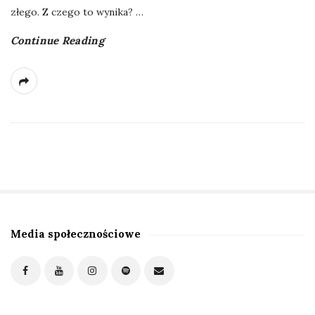
złego. Z czego to wynika?
…
Continue Reading
Media społecznościowe
S
i
t
e
S