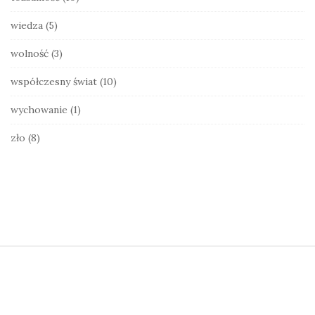
wiedza
(5)
wolność
(3)
współczesny świat
(10)
wychowanie
(1)
zło
(8)
S
i
t
e