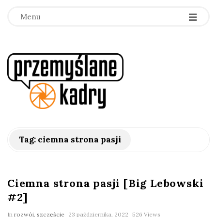
Menu
p
r
z
e
Tag:
ciemna strona pasji
m
y
Ciemna strona pasji [Big Lebowski
#2]
ś
In
rozwój
,
szczęście
23 października, 2022
526 Views