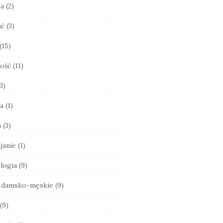
ia
(2)
ść
(3)
(15)
ość
(11)
3)
a
(1)
a
(3)
janie
(1)
logia
(9)
e damsko-męskie
(9)
(9)