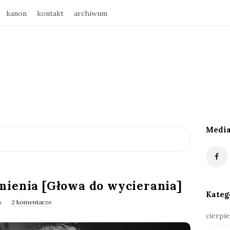
kanon
kontakt
archiwum
Media
S
i
t
e
mienia [Głowa do wycierania]
S
Kateg
i
s
2 komentarze
d
cierpie
e