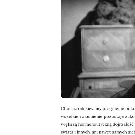
l
a
n
e
k
a
d
r
Chociaż odczuwamy pragnienie odkry
wszelkie rozumienie pozostaje zako
y
większą hermeneutyczną dojrzałość,
świata i innych, ani nawet samych si