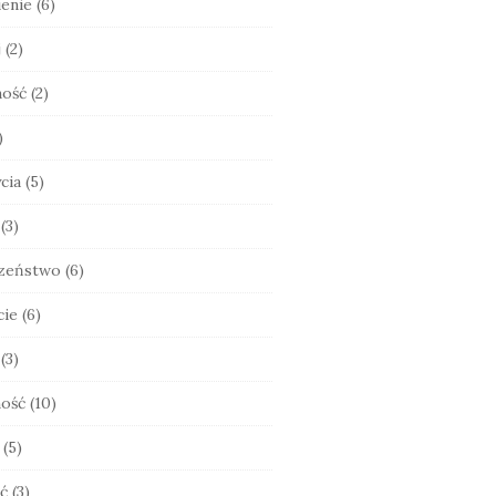
enie
(6)
j
(2)
ność
(2)
)
cia
(5)
(3)
zeństwo
(6)
cie
(6)
(3)
ość
(10)
(5)
ć
(3)