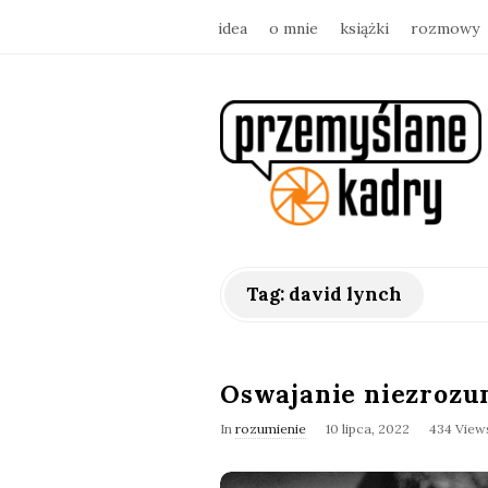
idea
o mnie
książki
rozmowy
p
r
z
e
Tag:
david lynch
m
y
Oswajanie niezrozu
In
rozumienie
10 lipca, 2022
434 View
ś