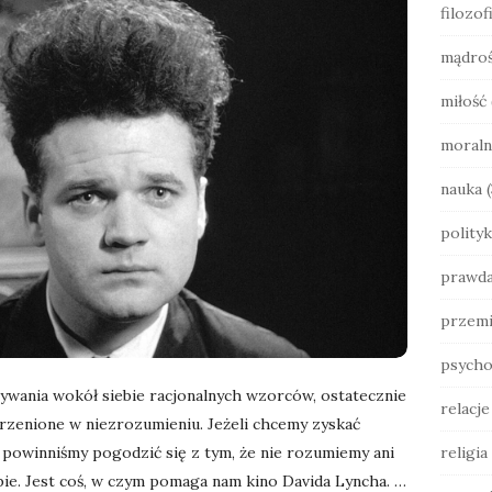
filozof
b
a
mądro
r
miłość
moraln
nauka
(
polityk
prawd
przemi
psycho
wania wokół siebie racjonalnych wzorców, ostatecznie
relacj
rzenione w niezrozumieniu. Jeżeli chcemy zyskać
 powinniśmy pogodzić się z tym, że nie rozumiemy ani
religia
ebie. Jest coś, w czym pomaga nam kino Davida Lyncha.
…