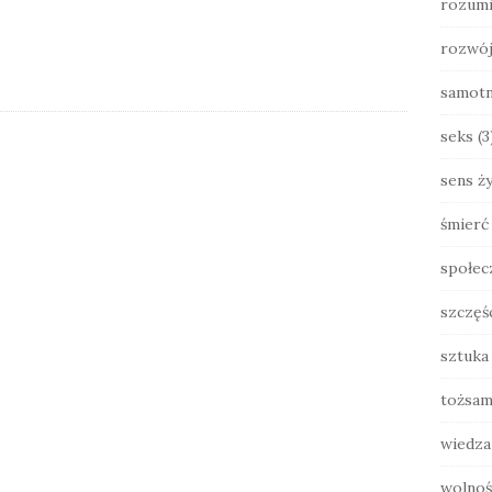
rozumi
rozwó
samot
seks
(3
sens ży
śmierć
społec
szczęś
sztuka
tożsam
wiedza
wolnoś