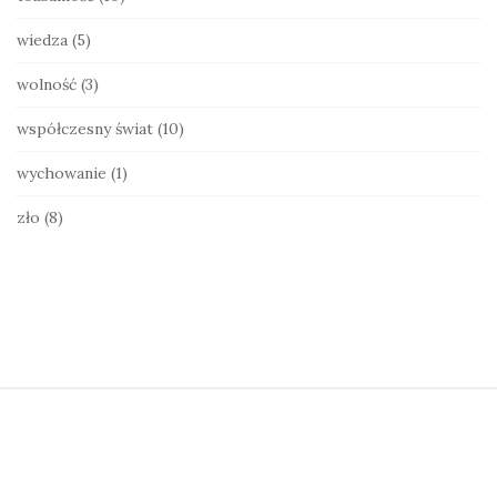
wiedza
(5)
wolność
(3)
współczesny świat
(10)
wychowanie
(1)
zło
(8)
S
i
t
e