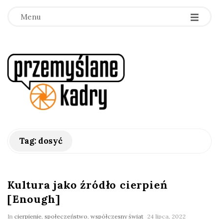
Menu
p
r
z
e
Tag:
dosyć
m
y
Kultura jako źródło cierpień
[Enough]
ś
In
cierpienie
,
społeczeństwo
,
współczesny świat
24 lipca, 2022