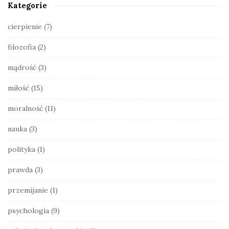
Kategorie
i
d
cierpienie
(7)
e
filozofia
(2)
b
a
mądrość
(3)
r
miłość
(15)
moralność
(11)
nauka
(3)
polityka
(1)
prawda
(3)
przemijanie
(1)
psychologia
(9)