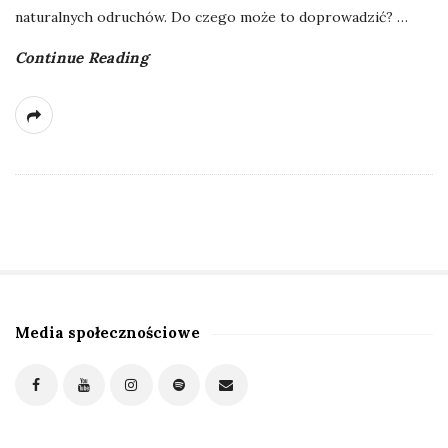
naturalnych odruchów. Do czego może to doprowadzić?
…
Continue Reading
Media społecznościowe
S
i
t
e
S