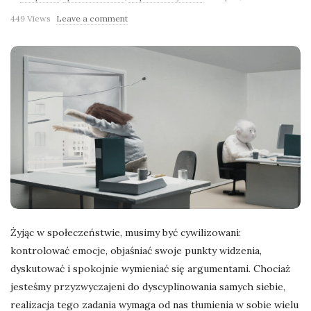
l
449 Views
Leave a comment
a
n
e
k
a
d
Żyjąc w społeczeństwie, musimy być cywilizowani:
kontrolować emocje, objaśniać swoje punkty widzenia,
r
dyskutować i spokojnie wymieniać się argumentami. Chociaż
jesteśmy przyzwyczajeni do dyscyplinowania samych siebie,
y
realizacja tego zadania wymaga od nas tłumienia w sobie wielu