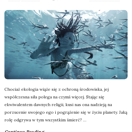
l
a
n
e
k
a
Chociaż ekologia wiąże się z ochroną środowiska, jej
d
współczesna siła polega na czymś więcej. Stając się
ekwiwalentem dawnych religii, kusi nas ona nadzieją na
r
porzucenie swojego ego i pogrążenie się w życiu planety. Jaką
rolę odgrywa w tym wszystkim śmierć?
…
y
Continue Reading