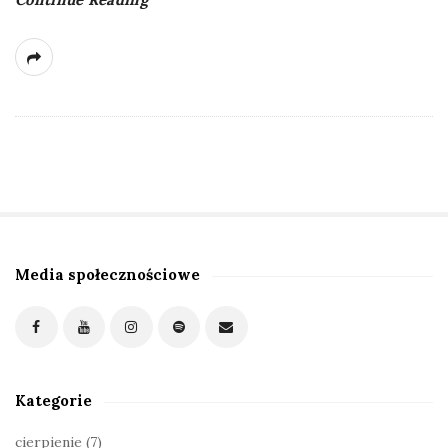
Media społecznościowe
S
i
t
e
S
Kategorie
i
d
cierpienie
(7)