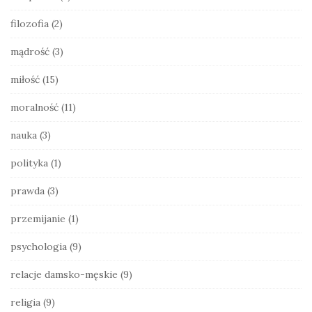
e
filozofia
(2)
b
a
mądrość
(3)
r
miłość
(15)
moralność
(11)
nauka
(3)
polityka
(1)
prawda
(3)
przemijanie
(1)
psychologia
(9)
relacje damsko-męskie
(9)
religia
(9)