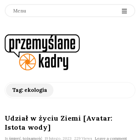
Menu
p
r
z
e
Tag:
ekologia
m
y
Udział w życiu Ziemi [Avatar:
Istota wody]
ś
In
śmierć
,
tożsamość
19 lutego, 2023
229 Views
Leave a comment