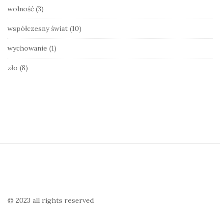
wolność
(3)
współczesny świat
(10)
wychowanie
(1)
zło
(8)
S
i
t
e
© 2023 all rights reserved
F
o