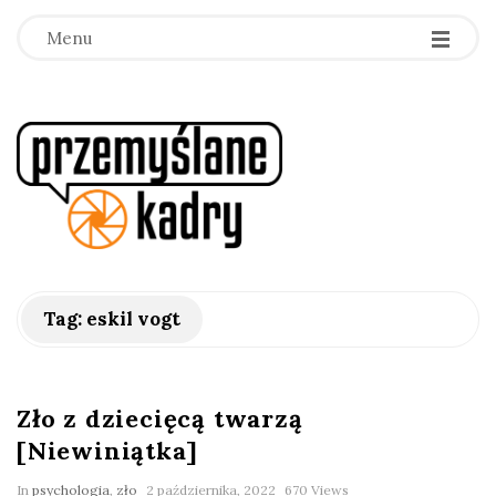
Menu
p
r
z
e
Tag:
eskil vogt
m
y
Zło z dziecięcą twarzą
[Niewiniątka]
ś
In
psychologia
,
zło
2 października, 2022
670 Views