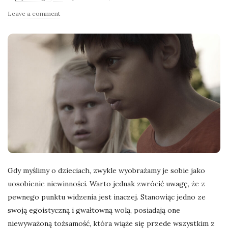
l
Leave a comment
a
n
e
k
a
d
Gdy myślimy o dzieciach, zwykle wyobrażamy je sobie jako
uosobienie niewinności. Warto jednak zwrócić uwagę, że z
r
pewnego punktu widzenia jest inaczej. Stanowiąc jedno ze
swoją egoistyczną i gwałtowną wolą, posiadają one
y
niewyważoną tożsamość, która wiąże się przede wszystkim z