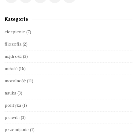
e
S
Kategorie
i
d
cierpienie
(7)
e
filozofia
(2)
b
a
mądrość
(3)
r
miłość
(15)
moralność
(11)
nauka
(3)
polityka
(1)
prawda
(3)
przemijanie
(1)