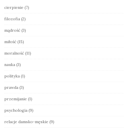
d
cierpienie
(7)
e
filozofia
(2)
b
a
mądrość
(3)
r
miłość
(15)
moralność
(11)
nauka
(3)
polityka
(1)
prawda
(3)
przemijanie
(1)
psychologia
(9)
relacje damsko-męskie
(9)