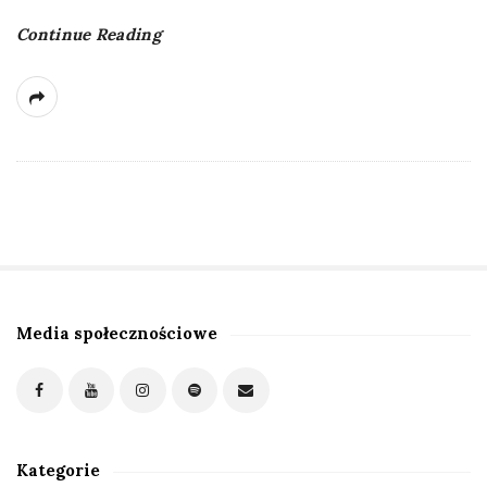
Continue Reading
Media społecznościowe
S
i
t
e
S
Kategorie
i