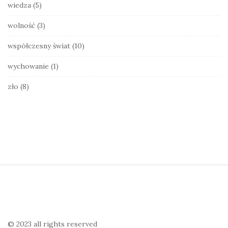
wiedza
(5)
wolność
(3)
współczesny świat
(10)
wychowanie
(1)
zło
(8)
S
i
t
e
© 2023 all rights reserved
F