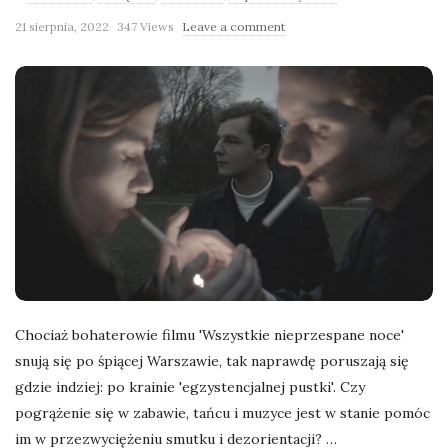
l
21 sierpnia, 2022
347 Views
Leave a comment
a
n
e
k
a
d
Chociaż bohaterowie filmu 'Wszystkie nieprzespane noce'
snują się po śpiącej Warszawie, tak naprawdę poruszają się
r
gdzie indziej: po krainie 'egzystencjalnej pustki'. Czy
pogrążenie się w zabawie, tańcu i muzyce jest w stanie pomóc
y
im w przezwyciężeniu smutku i dezorientacji?
…