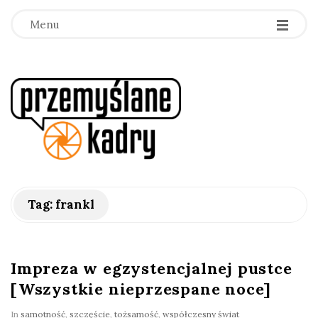
Menu
p
r
z
e
Tag:
frankl
m
y
Impreza w egzystencjalnej pustce
[Wszystkie nieprzespane noce]
ś
In
samotność
,
szczęście
,
tożsamość
,
współczesny świat