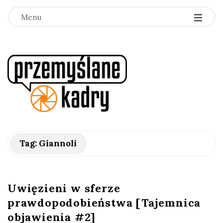
Menu
p
r
z
e
Tag:
Giannoli
m
y
Uwięzieni w sferze
prawdopodobieństwa [Tajemnica
ś
objawienia #2]