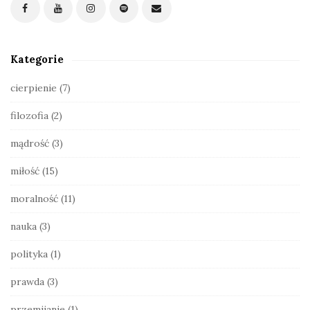
t
e
S
Kategorie
i
d
cierpienie
(7)
e
filozofia
(2)
b
a
mądrość
(3)
r
miłość
(15)
moralność
(11)
nauka
(3)
polityka
(1)
prawda
(3)
przemijanie
(1)