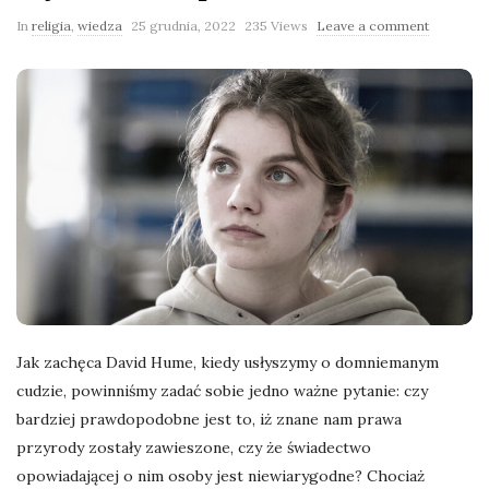
l
In
religia
,
wiedza
25 grudnia, 2022
235 Views
Leave a comment
a
n
e
k
a
d
Jak zachęca David Hume, kiedy usłyszymy o domniemanym
cudzie, powinniśmy zadać sobie jedno ważne pytanie: czy
r
bardziej prawdopodobne jest to, iż znane nam prawa
przyrody zostały zawieszone, czy że świadectwo
y
opowiadającej o nim osoby jest niewiarygodne? Chociaż