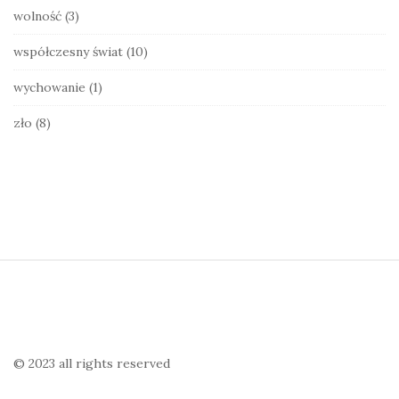
wolność
(3)
współczesny świat
(10)
wychowanie
(1)
zło
(8)
S
i
t
e
© 2023 all rights reserved
F
o