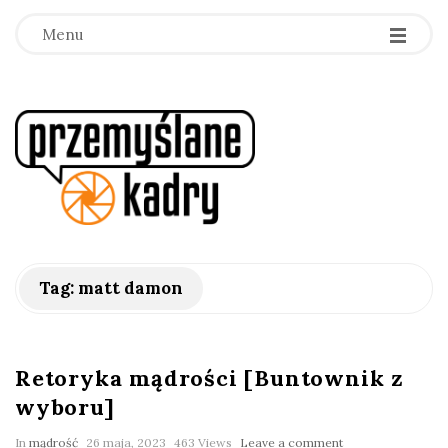
Menu
p
r
z
e
Tag:
matt damon
m
y
Retoryka mądrości [Buntownik z
wyboru]
ś
In
mądrość
26 maja, 2023
463 Views
Leave a comment