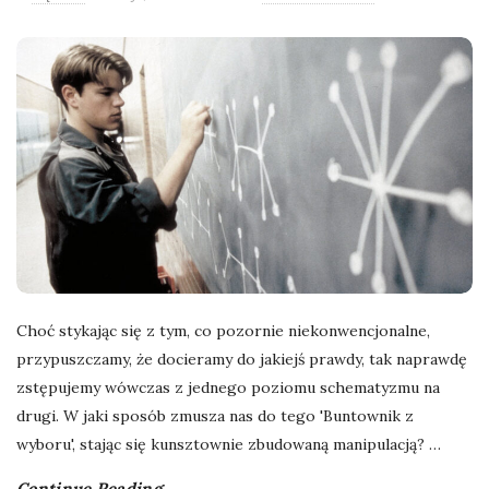
l
a
n
e
k
a
Choć stykając się z tym, co pozornie niekonwencjonalne,
d
przypuszczamy, że docieramy do jakiejś prawdy, tak naprawdę
zstępujemy wówczas z jednego poziomu schematyzmu na
r
drugi. W jaki sposób zmusza nas do tego 'Buntownik z
wyboru', stając się kunsztownie zbudowaną manipulacją?
…
y
Continue Reading