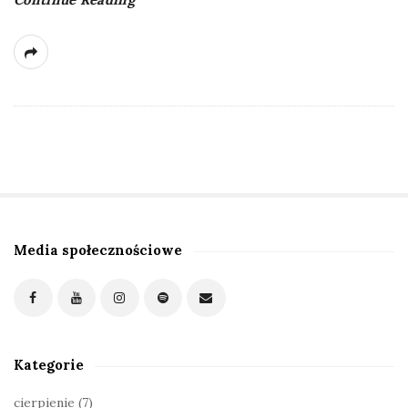
Media społecznościowe
S
i
t
e
S
Kategorie
i
d
cierpienie
(7)