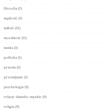
e
filozofia
(2)
b
a
mądrość
(3)
r
miłość
(15)
moralność
(11)
nauka
(3)
polityka
(1)
prawda
(3)
przemijanie
(1)
psychologia
(9)
relacje damsko-męskie
(9)
religia
(9)