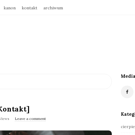
kanon
kontakt
archiwum
Media
S
i
t
e
Kontakt]
S
Kateg
i
Views
Leave a comment
d
cierpie
e