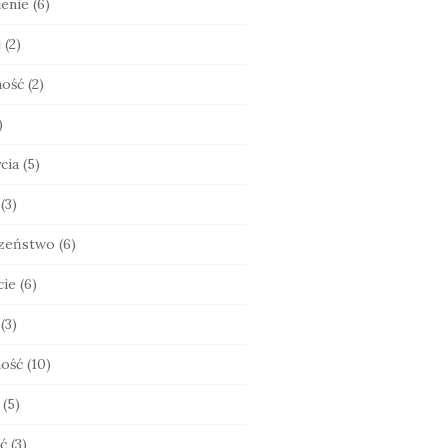
enie
(6)
j
(2)
ność
(2)
)
cia
(5)
(3)
zeństwo
(6)
cie
(6)
(3)
ość
(10)
(5)
ć
(3)