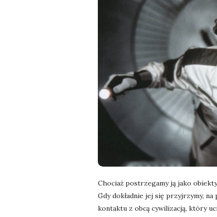
l
a
n
e
k
a
d
r
Chociaż postrzegamy ją jako obiekty
Gdy dokładnie jej się przyjrzymy, n
y
kontaktu z obcą cywilizacją, który uci