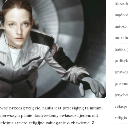
filozof
b
a
mądro
r
miłość
moraln
nauka
(
polityk
prawd
przemi
psycho
relacj
wne przedsięwzięcie, nauka jest przesiąknięta mitami.
a pierwszym planie dostrzeżemy zwłaszcza jeden: mit
religia
eleśnia stricte religijne zabieganie o zbawienie. Z