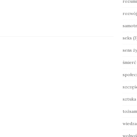
rozumi
rozwó
samot
seks
(3
sens ży
śmierć
społec
szczęś
sztuka
tożsam
wiedza
wolnoś