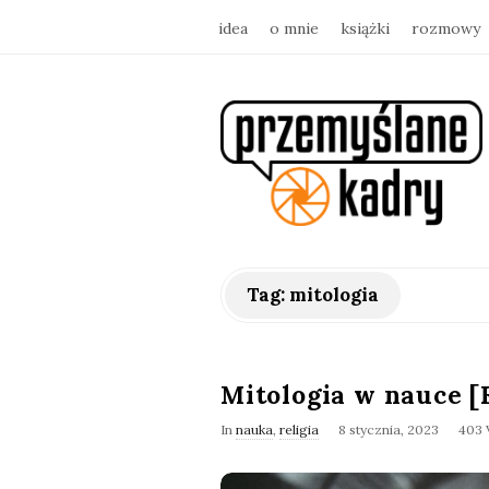
idea
o mnie
książki
rozmowy
p
r
z
e
Tag:
mitologia
m
y
Mitologia w nauce [
In
nauka
,
religia
8 stycznia, 2023
403 
ś