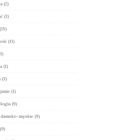
ia
(2)
ść
(3)
(15)
ość
(11)
3)
a
(1)
a
(3)
janie
(1)
logia
(9)
e damsko-męskie
(9)
(9)