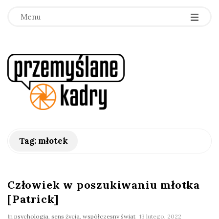
Menu
p
r
z
e
Tag:
młotek
m
y
Człowiek w poszukiwaniu młotka
[Patrick]
ś
In
psychologia
,
sens życia
,
współczesny świat
13 lutego, 2022