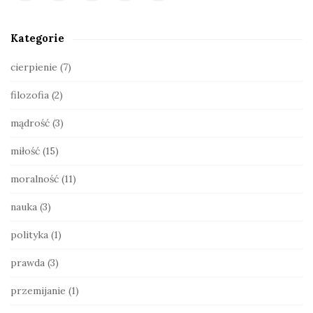
e
S
Kategorie
i
d
cierpienie
(7)
e
filozofia
(2)
b
a
mądrość
(3)
r
miłość
(15)
moralność
(11)
nauka
(3)
polityka
(1)
prawda
(3)
przemijanie
(1)