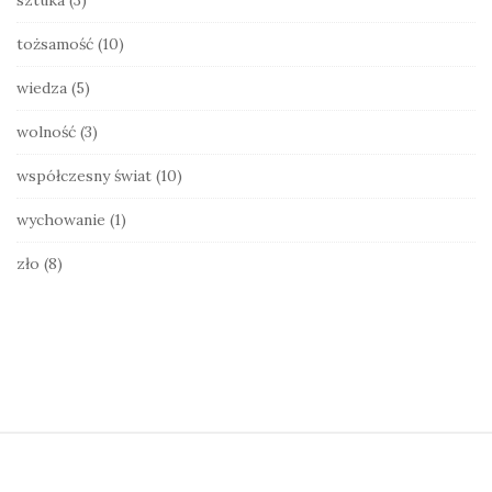
tożsamość
(10)
wiedza
(5)
wolność
(3)
współczesny świat
(10)
wychowanie
(1)
zło
(8)
S
i