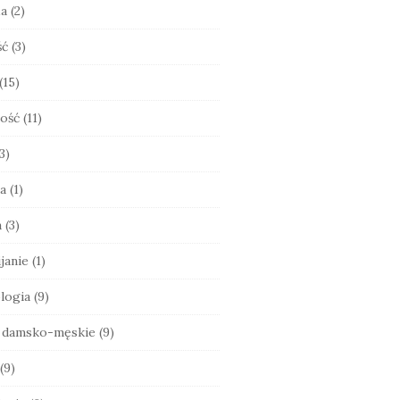
ia
(2)
ść
(3)
(15)
ość
(11)
3)
a
(1)
a
(3)
janie
(1)
logia
(9)
e damsko-męskie
(9)
(9)