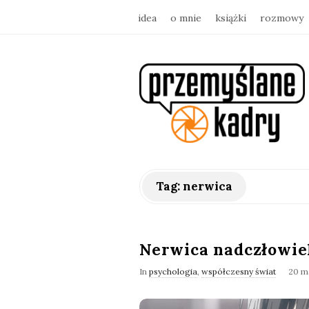
idea
o mnie
książki
rozmowy
p
r
z
e
Tag:
nerwica
m
y
Nerwica nadczłowie
In
psychologia
,
współczesny świat
20 m
ś