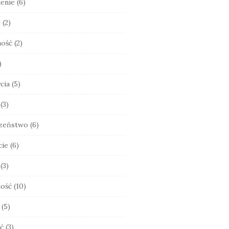
enie
(6)
j
(2)
ność
(2)
)
cia
(5)
(3)
zeństwo
(6)
cie
(6)
(3)
ość
(10)
(5)
ć
(3)