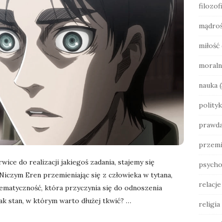
filozof
b
a
mądro
r
miłość
moraln
nauka
(
polityk
prawd
przemi
ice do realizacji jakiegoś zadania, stajemy się
psycho
Niczym Eren przemieniając się z człowieka w tytana,
relacj
ematyczność, która przyczynia się do odnoszenia
ak stan, w którym warto dłużej tkwić?
…
religia