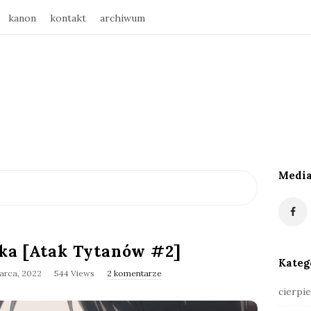
kanon
kontakt
archiwum
Media
S
i
t
e
ka [Atak Tytanów #2]
S
Kateg
i
arca, 2022
544 Views
2 komentarze
d
cierpie
e