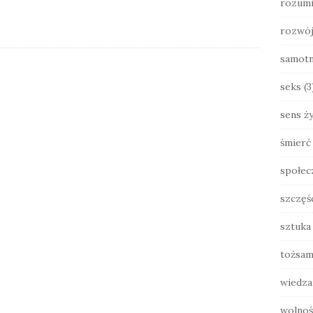
rozumi
rozwó
samot
seks
(3
sens ży
śmierć
społec
szczęś
sztuka
tożsam
wiedza
wolnoś