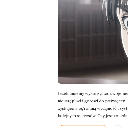
l
a
n
e
k
a
d
Jeżeli umiemy wykorzystać swoje nerw
nieustępliwi i gotowi do poświęceń. 
r
zyskujemy ogromną wydajność i syst
kolejnych sukcesów. Czy jest to jedn
y