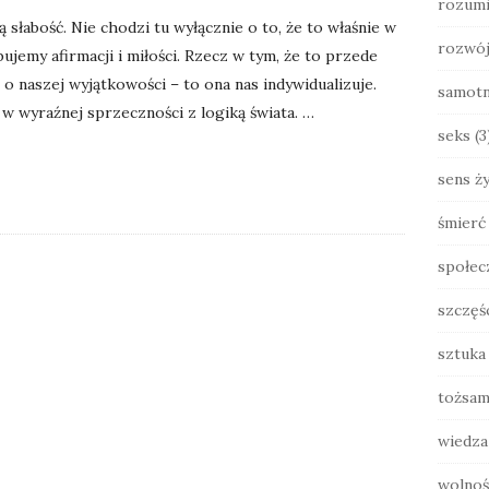
rozumi
słabość. Nie chodzi tu wyłącznie o to, że to właśnie w
rozwó
bujemy afirmacji i miłości. Rzecz w tym, że to przede
o naszej wyjątkowości – to ona nas indywidualizuje.
samot
i w wyraźnej sprzeczności z logiką świata.
…
seks
(3
sens ży
śmierć
społec
szczęś
sztuka
tożsam
wiedza
wolnoś