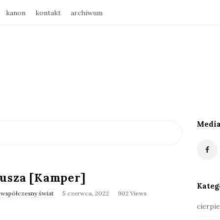
kanon
kontakt
archiwum
Media
S
i
t
e
eusza [Kamper]
S
Kateg
i
,
współczesny świat
5 czerwca, 2022
902 Views
d
cierpie
e