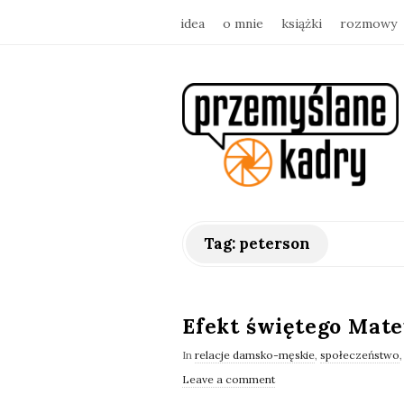
idea
o mnie
książki
rozmowy
p
r
z
e
Tag:
peterson
m
y
Efekt świętego Mat
In
relacje damsko-męskie
,
społeczeństwo
ś
Leave a comment