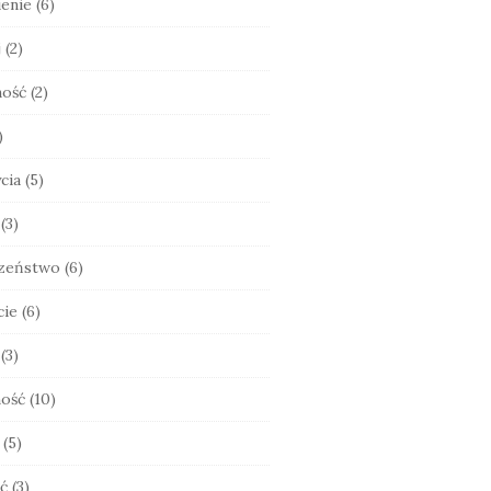
enie
(6)
j
(2)
ność
(2)
)
cia
(5)
(3)
zeństwo
(6)
cie
(6)
(3)
ość
(10)
(5)
ć
(3)