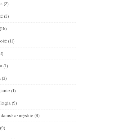
ia
(2)
ść
(3)
(15)
ość
(11)
3)
a
(1)
a
(3)
janie
(1)
logia
(9)
e damsko-męskie
(9)
(9)