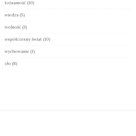
tożsamość
(10)
wiedza
(5)
wolność
(3)
współczesny świat
(10)
wychowanie
(1)
zło
(8)
S
i
t