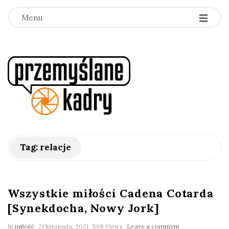
Menu
p
r
z
e
Tag:
relacje
m
y
Wszystkie miłości Cadena Cotarda
[Synekdocha, Nowy Jork]
ś
In
miłość
21 listopada, 2021
508 Views
Leave a comment