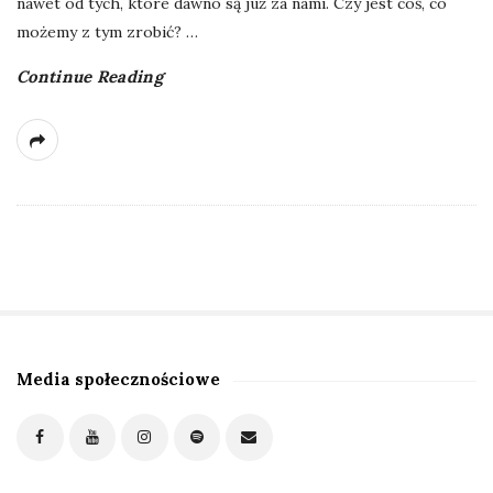
nawet od tych, które dawno są już za nami. Czy jest coś, co
możemy z tym zrobić?
…
Continue Reading
Media społecznościowe
S
i
t
e