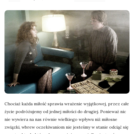
l
a
n
e
k
a
d
Chociaż każda miłość sprawia wrażenie wyjątkowej, przez całe
r
życie podróżujemy od jednej miłości do drugiej. Ponieważ nic
nie wywiera na nas równie wielkiego wpływu niż miłosne
y
związki, wbrew oczekiwaniom nie jesteśmy w stanie odciąć się