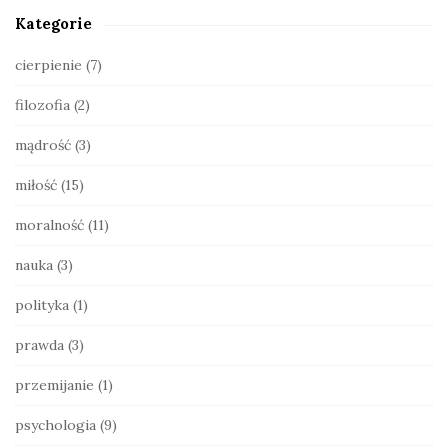
S
Kategorie
i
d
cierpienie
(7)
e
filozofia
(2)
b
a
mądrość
(3)
r
miłość
(15)
moralność
(11)
nauka
(3)
polityka
(1)
prawda
(3)
przemijanie
(1)
psychologia
(9)