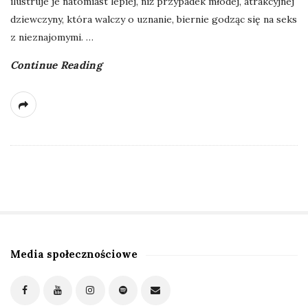
ilustruje je natomiast lepiej, niż przypadek młodej, atrakcyjnej
dziewczyny, która walczy o uznanie, biernie godząc się na seks
z nieznajomymi.
…
Continue Reading
Media społecznościowe
S
i
t