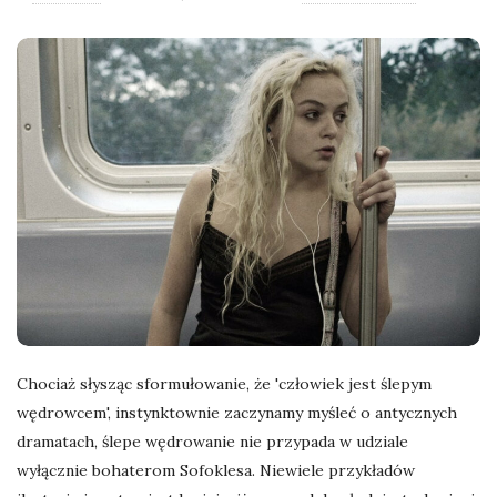
l
a
n
e
k
a
d
Chociaż słysząc sformułowanie, że 'człowiek jest ślepym
wędrowcem', instynktownie zaczynamy myśleć o antycznych
r
dramatach, ślepe wędrowanie nie przypada w udziale
y
wyłącznie bohaterom Sofoklesa. Niewiele przykładów