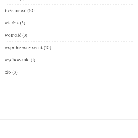
tożsamość
(10)
wiedza
(5)
wolność
(3)
współczesny świat
(10)
wychowanie
(1)
zło
(8)
S
i