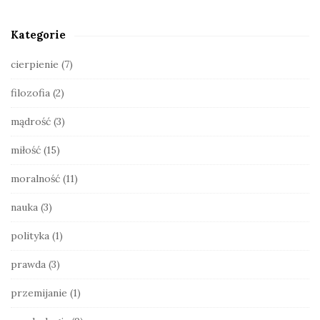
e
S
Kategorie
i
d
cierpienie
(7)
e
filozofia
(2)
b
a
mądrość
(3)
r
miłość
(15)
moralność
(11)
nauka
(3)
polityka
(1)
prawda
(3)
przemijanie
(1)