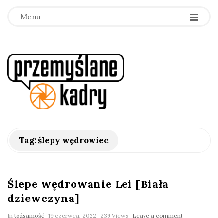
Menu
p
r
z
e
Tag:
ślepy wędrowiec
m
y
Ślepe wędrowanie Lei [Biała
dziewczyna]
ś
In
tożsamość
19 czerwca, 2022
239 Views
Leave a comment