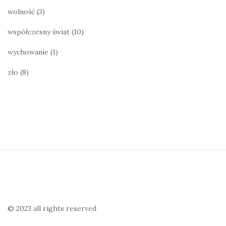
wolność
(3)
współczesny świat
(10)
wychowanie
(1)
zło
(8)
S
i
t
e
© 2023 all rights reserved
F
o