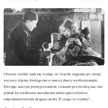
l
a
n
e
k
a
Chociaż zwykle nam się wydaje, że twardo stąpamy po ziemi,
d
wszyscy żyjemy kwitnącymi w naszej duszy wyobrażeniami.
Kierując naszym postępowaniem, czasami przywodzą nas one
r
jednak ku wielkiemu moralnemu niebezpieczeństwu:
odpodmiotowieniu drugiej osoby. Z czego to wynika?
…
y