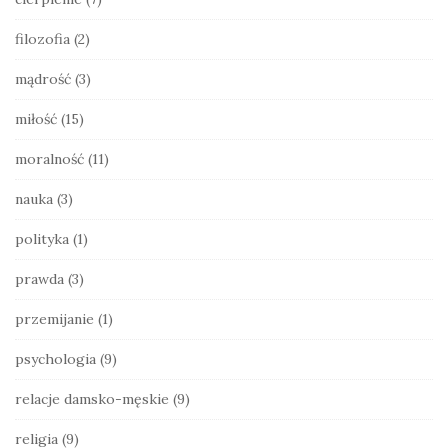
e
filozofia
(2)
b
a
mądrość
(3)
r
miłość
(15)
moralność
(11)
nauka
(3)
polityka
(1)
prawda
(3)
przemijanie
(1)
psychologia
(9)
relacje damsko-męskie
(9)
religia
(9)