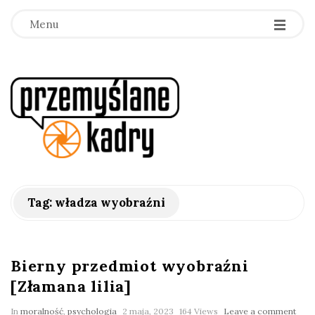
Menu
p
r
z
e
Tag:
władza wyobraźni
m
y
Bierny przedmiot wyobraźni
[Złamana lilia]
ś
In
moralność
,
psychologia
2 maja, 2023
164 Views
Leave a comment