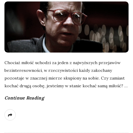
l
a
n
e
Chociaż miłość uchodzi za jeden z najwyższych przejawów
k
bezinteresowności, w rzeczywistości każdy zakochany
pozostaje w znacznej mierze skupiony na sobie. Czy zamiast
a
kochać drugą osobę, jesteśmy w stanie kochać samą miłość?
…
d
Continue Reading
r
y