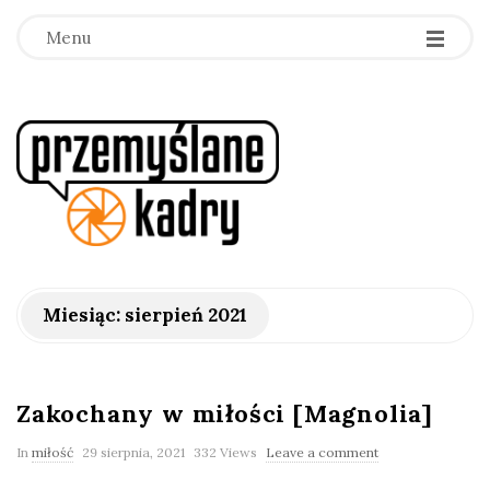
Menu
p
r
z
e
Miesiąc:
sierpień 2021
m
y
Zakochany w miłości [Magnolia]
In
miłość
29 sierpnia, 2021
332 Views
Leave a comment
ś