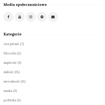
Media społecznościowe
S
i
t
e
S
Kategorie
i
d
cierpienie
(7)
e
filozofia
(2)
b
a
mądrość
(3)
r
miłość
(15)
moralność
(11)
nauka
(3)
polityka
(1)