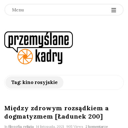
Menu
p
r
z
e
Tag:
kino rosyjskie
m
y
Między zdrowym rozsądkiem a
dogmatyzmem [Ładunek 200]
ś
In
filozofia
,
religia
14 listopada, 2021
905 Views
2 komentarze