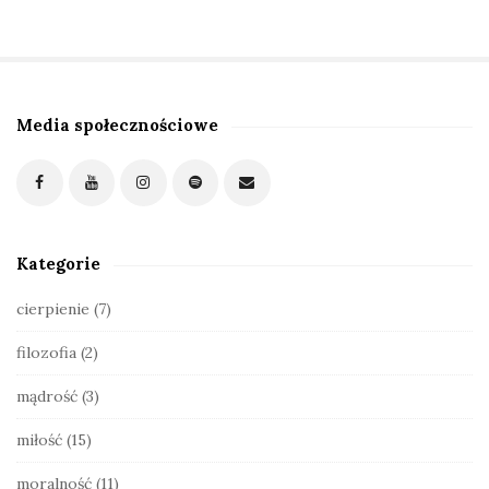
Media społecznościowe
S
i
t
e
S
Kategorie
i
d
cierpienie
(7)
e
filozofia
(2)
b
a
mądrość
(3)
r
miłość
(15)
moralność
(11)