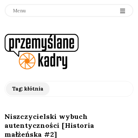
Menu
p
r
z
e
Tag:
kłótnia
m
y
Niszczycielski wybuch
autentyczności [Historia
ś
małżeńska #2]