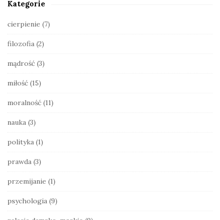
Kategorie
i
d
cierpienie
(7)
e
filozofia
(2)
b
a
mądrość
(3)
r
miłość
(15)
moralność
(11)
nauka
(3)
polityka
(1)
prawda
(3)
przemijanie
(1)
psychologia
(9)