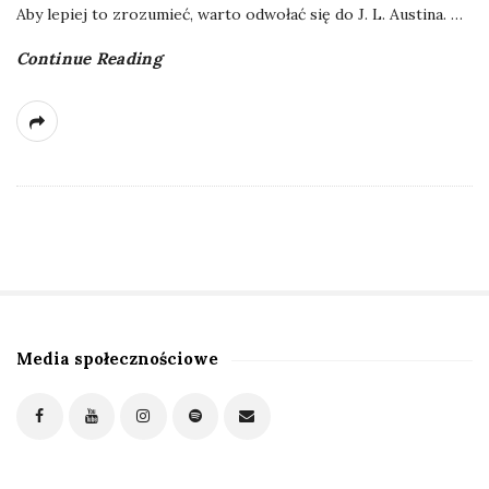
Aby lepiej to zrozumieć, warto odwołać się do J. L. Austina.
…
Continue Reading
Media społecznościowe
S
i
t
e
S