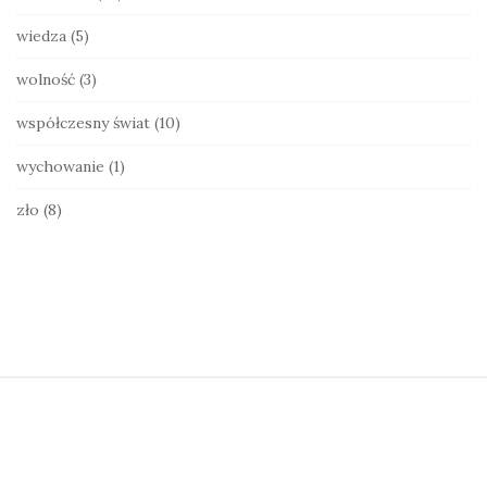
wiedza
(5)
wolność
(3)
współczesny świat
(10)
wychowanie
(1)
zło
(8)
S
i
t
e