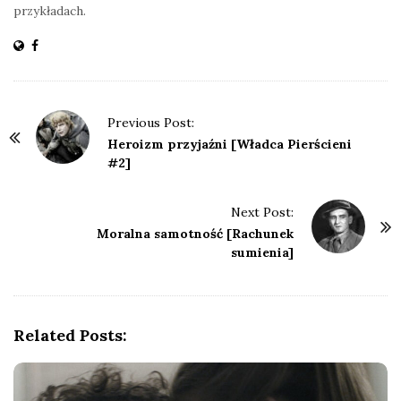
przykładach.
P
Previous Post:
o
Heroizm przyjaźni [Władca Pierścieni
#2]
s
t
Next Post:
N
Moralna samotność [Rachunek
a
sumienia]
v
i
g
Related Posts:
a
t
i