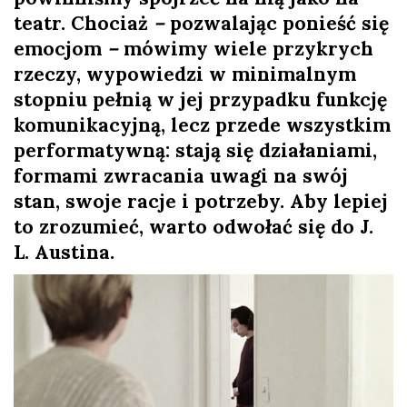
teatr. Chociaż
–
pozwalając ponieść się
l
emocjom
–
mówimy wiele przykrych
a
rzeczy, wypowiedzi w minimalnym
stopniu pełnią w jej przypadku funkcję
n
komunikacyjną, lecz przede wszystkim
performatywną: stają się działaniami,
e
formami zwracania uwagi na swój
stan, swoje racje i potrzeby. Aby lepiej
k
to zrozumieć, warto odwołać się do J.
L. Austina.
a
d
r
y