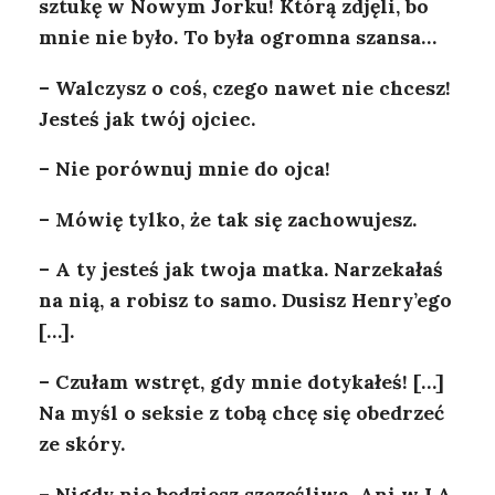
sztukę w Nowym Jorku! Którą zdjęli, bo
mnie nie było. To była ogromna szansa…
– Walczysz o coś, czego nawet nie chcesz!
Jesteś jak twój ojciec.
– Nie porównuj mnie do ojca!
– Mówię tylko, że tak się zachowujesz.
– A ty jesteś jak twoja matka. Narzekałaś
na nią, a robisz to samo. Dusisz Henry’ego
[…].
– Czułam wstręt, gdy mnie dotykałeś! […]
Na myśl o seksie z tobą chcę się obedrzeć
ze skóry.
– Nigdy nie będziesz szczęśliwa. Ani w LA,