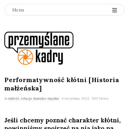
Menu
p
r
z
e
Performatywność kłótni [Historia
małżeńska]
m
In
miłość
,
relacje damsko-męskie
4 września, 2022
593 Views
y
Jeśli chcemy poznać charakter kłótni,
ś
powinniśmy spojrzeć na nią jako na