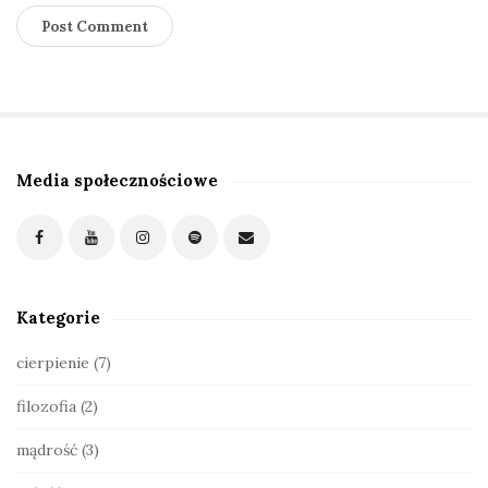
Media społecznościowe
S
i
t
e
S
Kategorie
i
d
cierpienie
(7)
e
filozofia
(2)
b
a
mądrość
(3)
r