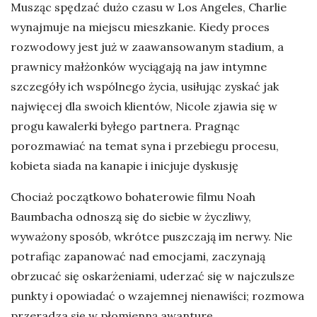
Musząc spędzać dużo czasu w Los Angeles, Charlie
wynajmuje na miejscu mieszkanie. Kiedy proces
rozwodowy jest już w zaawansowanym stadium, a
prawnicy małżonków wyciągają na jaw intymne
szczegóły ich wspólnego życia, usiłując zyskać jak
najwięcej dla swoich klientów, Nicole zjawia się w
progu kawalerki byłego partnera. Pragnąc
porozmawiać na temat syna i przebiegu procesu,
kobieta siada na kanapie i inicjuje dyskusję
Chociaż początkowo bohaterowie filmu Noah
Baumbacha odnoszą się do siebie w życzliwy,
wyważony sposób, wkrótce puszczają im nerwy. Nie
potrafiąc zapanować nad emocjami, zaczynają
obrzucać się oskarżeniami, uderzać się w najczulsze
punkty i opowiadać o wzajemnej nienawiści; rozmowa
przeradza się w płomienną awanturę.