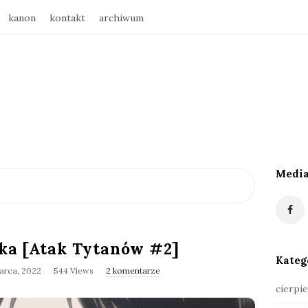
kanon
kontakt
archiwum
Media
S
i
t
e
ka [Atak Tytanów #2]
S
Kateg
i
arca, 2022
544 Views
2 komentarze
d
cierpie
e