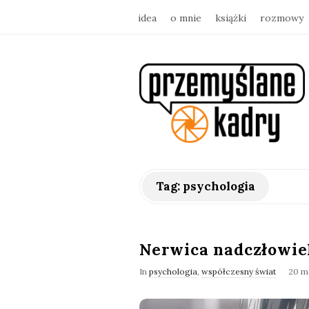
idea
o mnie
książki
rozmowy
p
r
z
e
Tag:
psychologia
m
y
Nerwica nadczłowie
In
psychologia
,
współczesny świat
20 m
ś