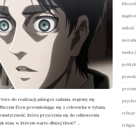
filozof
b
a
mądro
r
miłość
moraln
nauka
(
polityk
prawd
przemi
ice do realizacji jakiegoś zadania, stajemy się
psycho
Niczym Eren przemieniając się z człowieka w tytana,
relacj
ematyczność, która przyczynia się do odnoszenia
ak stan, w którym warto dłużej tkwić?
…
religia