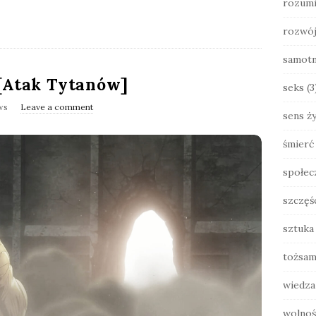
rozumi
rozwó
samot
 [Atak Tytanów]
seks
(3
ws
Leave a comment
sens ży
śmierć
społec
szczęś
sztuka
tożsam
wiedza
wolnoś