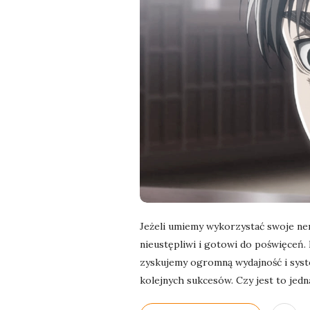
l
a
n
e
k
a
d
Jeżeli umiemy wykorzystać swoje nerw
nieustępliwi i gotowi do poświęceń. 
r
zyskujemy ogromną wydajność i syst
kolejnych sukcesów. Czy jest to jedn
y