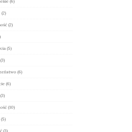
enie
(6)
j
(2)
ność
(2)
)
cia
(5)
(3)
zeństwo
(6)
cie
(6)
(3)
ość
(10)
(5)
ć
(3)