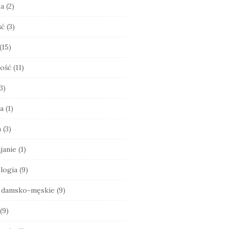
ia
(2)
ść
(3)
(15)
ość
(11)
3)
a
(1)
a
(3)
janie
(1)
logia
(9)
e damsko-męskie
(9)
(9)