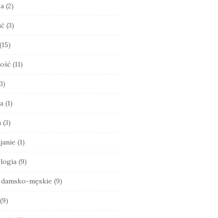
ia
(2)
ść
(3)
(15)
ość
(11)
3)
a
(1)
a
(3)
janie
(1)
logia
(9)
e damsko-męskie
(9)
(9)