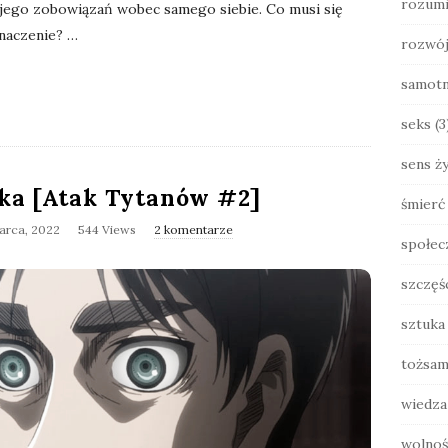
rozumi
 jego zobowiązań wobec samego siebie. Co musi się
znaczenie?
…
rozwó
samot
seks
(3
sens ży
ka [Atak Tytanów #2]
śmierć
arca, 2022
544 Views
2 komentarze
społec
szczęś
sztuka
tożsam
wiedza
wolnoś