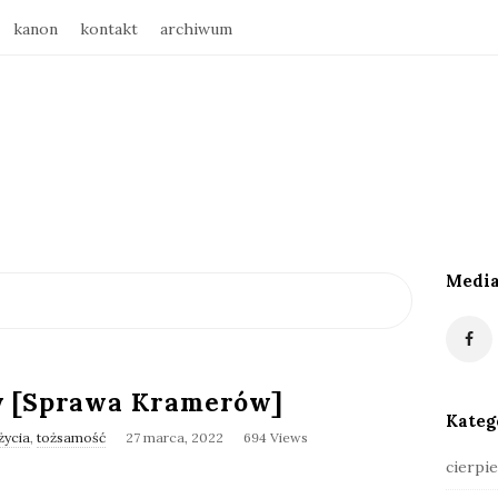
kanon
kontakt
archiwum
Media
S
i
t
e
y [Sprawa Kramerów]
S
Kateg
i
życia
,
tożsamość
27 marca, 2022
694 Views
d
cierpie
e