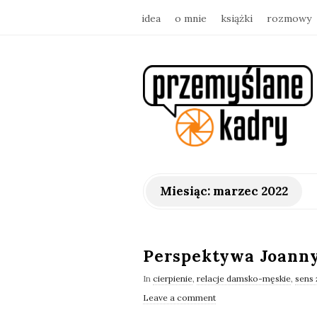
idea
o mnie
książki
rozmowy
p
r
z
e
Miesiąc:
marzec 2022
m
y
Perspektywa Joann
In
cierpienie
,
relacje damsko-męskie
,
sens 
ś
Leave a comment