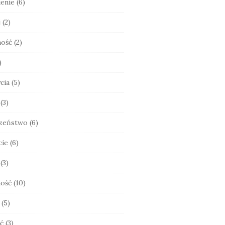
enie
(6)
j
(2)
ność
(2)
)
cia
(5)
(3)
zeństwo
(6)
cie
(6)
(3)
ość
(10)
(5)
ć
(3)