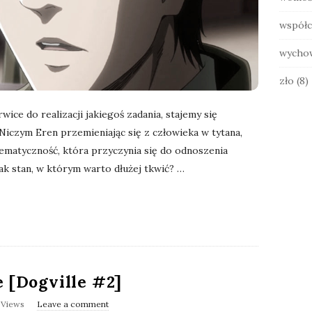
współc
wycho
zło
(8)
ice do realizacji jakiegoś zadania, stajemy się
Niczym Eren przemieniając się z człowieka w tytana,
ematyczność, która przyczynia się do odnoszenia
ak stan, w którym warto dłużej tkwić?
…
e [Dogville #2]
 Views
Leave a comment