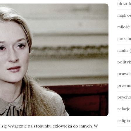
filozof
b
a
mądro
r
miłość
moraln
nauka
(
polityk
prawd
przemi
psycho
relacj
religia
a się wyłącznie na stosunku człowieka do innych. W