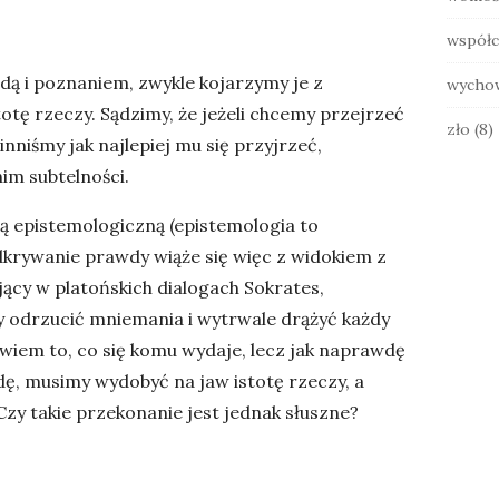
współc
ą i poznaniem, zwykle kojarzymy je z
wycho
totę rzeczy. Sądzimy, że jeżeli chcemy przejrzeć
zło
(8)
niśmy jak najlepiej mu się przyjrzeć,
im subtelności.
 epistemologiczną (epistemologia to
odkrywanie prawdy wiąże się więc z widokiem z
jący w platońskich dialogach Sokrates,
 odrzucić mniemania i wytrwale drążyć każdy
 bowiem to, co się komu wydaje, lecz jak naprawdę
dę, musimy wydobyć na jaw istotę rzeczy, a
 Czy takie przekonanie jest jednak słuszne?