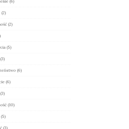
enie
(6)
j
(2)
ność
(2)
)
cia
(5)
(3)
zeństwo
(6)
cie
(6)
(3)
ość
(10)
(5)
ć
(3)