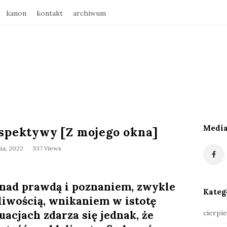
kanon
kontakt
archiwum
Media
rspektywy [Z mojego okna]
S
i
ia, 2022
337 Views
t
e
S
nad prawdą i poznaniem, zwykle
Kateg
i
liwością, wnikaniem w istotę
d
acjach zdarza się jednak, że
cierpie
e