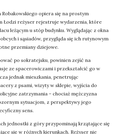
a Robakowskiego opiera się na prostym
 Łodzi reżyser rejestruje wydarzenia, które
acu leżącym u stóp budynku. Wyglądając z okna
 obcych i sąsiadów, przygląda się ich rutynowym
totne przemiany dziejowe.
ować po sokratejsku, powinien zejść na
usje ze spacerowiczami i przekształcić go w
zcza jednak mieszkania, penetrując
cery z psami, wizyty w sklepie, wyjścia do
policyjne zatrzymania – chociaż mężczyzna
pozornym sytuacjom, z perspektywy jego
ecyficzny sens.
h jednostki z góry przypominają krzątające się
jące się w różnych kierunkach. Reżyser nie