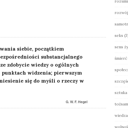
rozumi
rozwó
samot
seks
(3
sens ży
wania siebie, początkiem
bezpośredniości substancjalnego
śmierć
sze zdobycie wiedzy o ogólnych
społec
h punktach widzenia; pierwszym
iesienie się do myśli o rzeczy w
szczęś
sztuka
G. W. F. Hegel
tożsam
wiedza
wolnoś