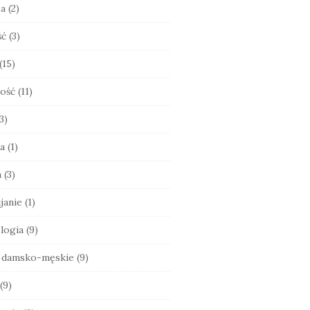
ia
(2)
ść
(3)
(15)
ość
(11)
3)
a
(1)
a
(3)
janie
(1)
logia
(9)
e damsko-męskie
(9)
(9)