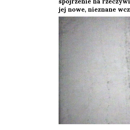
spojrzenie na rzeczywi
l
jej nowe, nieznane wcz
a
n
e
k
a
d
r
y