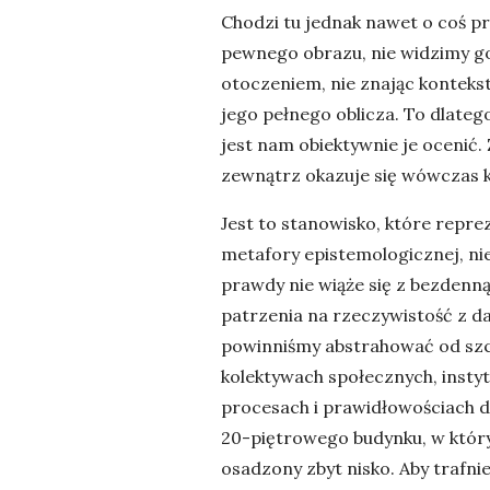
Chodzi tu jednak nawet o coś p
pewnego obrazu, nie widzimy go
otoczeniem, nie znając konteks
jego pełnego oblicza. To dlate
jest nam obiektywnie je ocenić
zewnątrz okazuje się wówczas k
Jest to stanowisko, które reprez
metafory epistemologicznej, ni
prawdy nie wiąże się z bezdenną
patrzenia na rzeczywistość z dal
powinniśmy abstrahować od szcz
kolektywach społecznych, inst
procesach i prawidłowościach d
20-piętrowego budynku, w który
osadzony zbyt nisko. Aby trafni