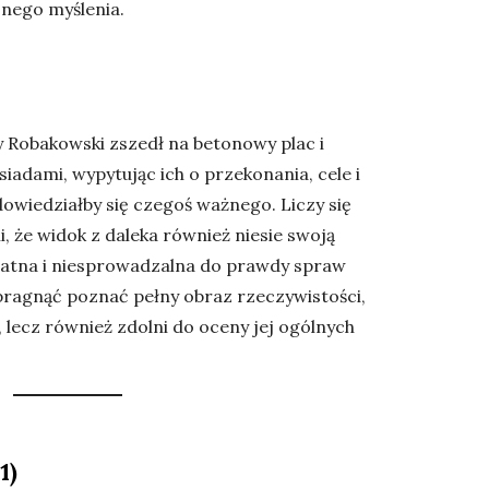
jnego myślenia.
y Robakowski zszedł na betonowy plac i
iadami, wypytując ich o przekonania, cele i
owiedziałby się czegoś ważnego. Liczy się
, że widok z daleka również niesie swoją
datna i niesprowadzalna do prawdy spraw
 pragnąć poznać pełny obraz rzeczywistości,
, lecz również zdolni do oceny jej ogólnych
1)