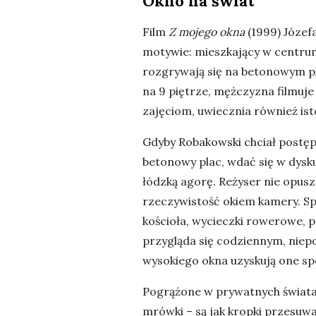
Okno na świat
Film
Z mojego okna
(1999) Józef
motywie: mieszkający w centrum
rozgrywają się na betonowym pl
na 9 piętrze, mężczyzna filmuje
zajęciom, uwiecznia również is
Gdyby Robakowski chciał postęp
betonowy plac, wdać się w dysk
łódzką agorę. Reżyser nie opus
rzeczywistość okiem kamery. Spa
kościoła, wycieczki rowerowe, 
przygląda się codziennym, nie
wysokiego okna uzyskują one sp
Pogrążone w prywatnych światac
mrówki – są jak kropki przesuwa