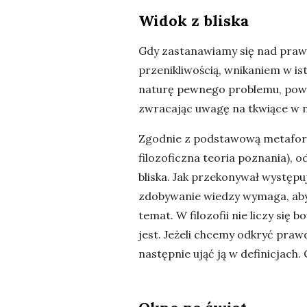
Widok z bliska
Gdy zastanawiamy się nad prawd
przenikliwością, wnikaniem w is
naturę pewnego problemu, powin
zwracając uwagę na tkwiące w n
Zgodnie z podstawową metaforą
filozoficzna teoria poznania), 
bliska. Jak przekonywał występu
zdobywanie wiedzy wymaga, aby
temat. W filozofii nie liczy się
jest. Jeżeli chcemy odkryć praw
następnie ująć ją w definicjach.