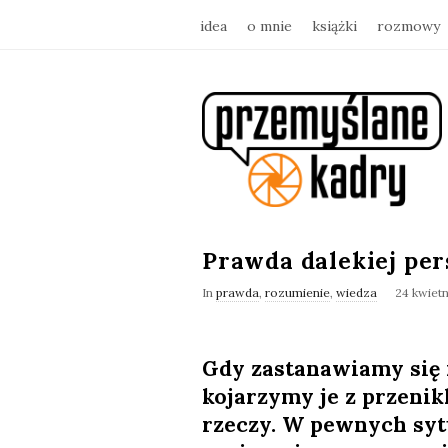
idea
o mnie
książki
rozmowy
p
r
z
e
Prawda dalekiej pe
In
prawda
,
rozumienie
,
wiedza
24 kwietn
m
y
Gdy zastanawiamy się 
kojarzymy je z przenik
ś
rzeczy. W pewnych sytu