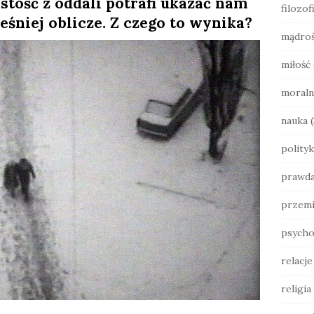
stość z oddali potrafi ukazać nam
filozof
b
eśniej oblicze. Z czego to wynika?
a
mądro
r
miłość
moraln
nauka
(
polityk
prawd
przemi
psycho
relacj
religia