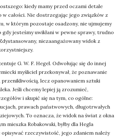
rostszego: kiedy mamy przed oczami detale
 w całości. Nie dostrzegając jego związków z
tu, w którym pozostaje osadzony, nie ujmujemy
go gdy jesteśmy uwikłani w pewne sprawy, trudno
. Zdystansowany, niezaangażowany widok z
orzystniejszy.
entuje G. W. F. Hegel. Odwołując się do innej
emiecki myśliciel przekonywał, że poznawanie
 przenikliwością, lecz opanowaniem sztuki
eka. Jeśli chcemy lepiej ją zrozumieć,
egółów i skupić się na tym, co ogólne:
ytucjach, prawach państwowych, długotrwałych
ziejowych. To oznacza, że widok na świat z okna
m mieszka Robakowski, byłby dla Hegla
e opisywać rzeczywistość, jego zdaniem należy