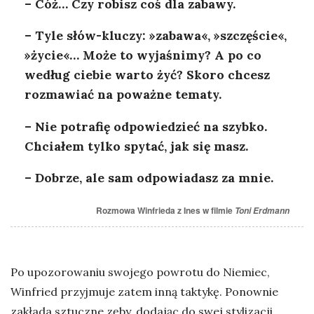
– Cóż… Czy robisz coś dla zabawy.
– Tyle słów-kluczy: »zabawa«, »szczęście«,
»życie«… Może to wyjaśnimy? A po co
według ciebie warto żyć? Skoro chcesz
rozmawiać na poważne tematy.
– Nie potrafię odpowiedzieć na szybko.
Chciałem tylko spytać, jak się masz.
– Dobrze, ale sam odpowiadasz za mnie.
Rozmowa Winfrieda z Ines w filmie
Toni Erdmann
Po upozorowaniu swojego powrotu do Niemiec,
Winfried przyjmuje zatem inną taktykę. Ponownie
zakłada sztuczne zęby, dodając do swej stylizacji