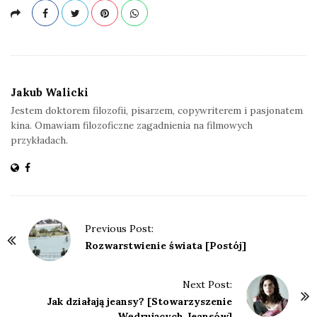
Jakub Walicki
Jestem doktorem filozofii, pisarzem, copywriterem i pasjonatem
kina. Omawiam filozoficzne zagadnienia na filmowych
przykładach.
P
Previous Post:
o
Rozwarstwienie świata [Postój]
s
t
Next Post:
Jak działają jeansy? [Stowarzyszenie
N
Wędrujących Jeansów]