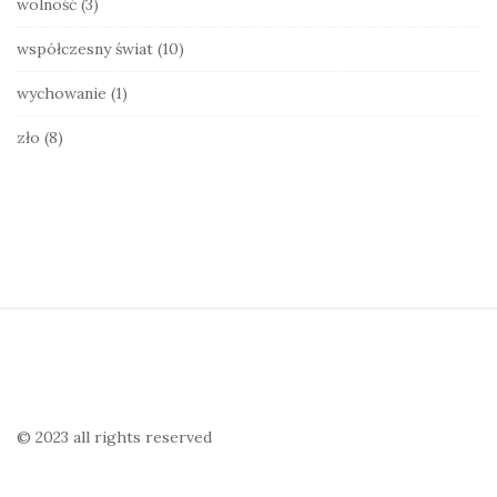
wolność
(3)
współczesny świat
(10)
wychowanie
(1)
zło
(8)
S
i
t
e
© 2023 all rights reserved
F
o