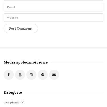
Media społecznościowe
S
i
t
e
S
Kategorie
i
d
cierpienie
(7)