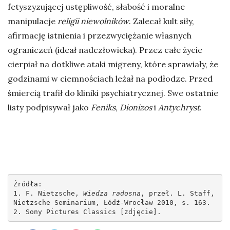
fetyszyzującej ustępliwość, słabość i moralne
manipulacje
religii niewolników
. Zalecał kult siły,
afirmację istnienia i przezwyciężanie własnych
ograniczeń (ideał nadczłowieka). Przez całe życie
cierpiał na dotkliwe ataki migreny, które sprawiały, że
godzinami w ciemnościach leżał na podłodze. Przed
śmiercią trafił do kliniki psychiatrycznej. Swe ostatnie
listy podpisywał jako
Feniks
,
Dionizos
i
Antychryst
.
Źródła:

1. F. Nietzsche, 
Wiedza radosna
, przeł. L. Staff, 
Nietzsche Seminarium, Łódź-Wrocław 2010, s. 163.

2. Sony Pictures Classics [zdjęcie].