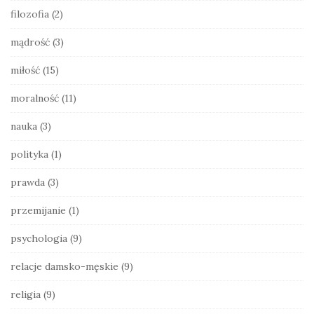
e
filozofia
(2)
b
a
mądrość
(3)
r
miłość
(15)
moralność
(11)
nauka
(3)
polityka
(1)
prawda
(3)
przemijanie
(1)
psychologia
(9)
relacje damsko-męskie
(9)
religia
(9)