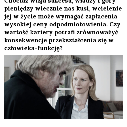
Chociaż wizja sukcesu, władzy i góry
l
pieniędzy wiecznie nas kusi, wcielenie
jej w życie może wymagać zapłacenia
a
wysokiej ceny odpodmiotowienia. Czy
wartość kariery potrafi zrównoważyć
n
konsekwencje przekształcenia się w
człowieka-funkcję?
e
k
a
d
r
y