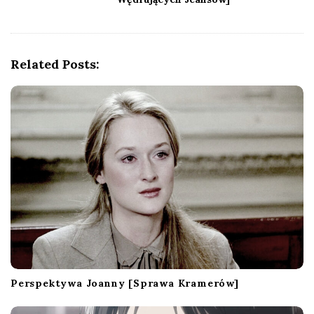
a
v
i
g
Related Posts:
a
t
i
o
n
Perspektywa Joanny [Sprawa Kramerów]