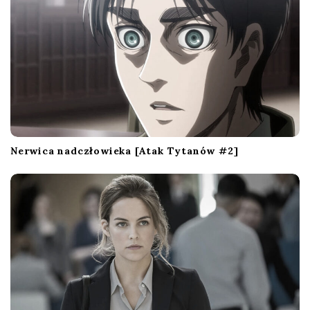
Nerwica nadczłowieka [Atak Tytanów #2]