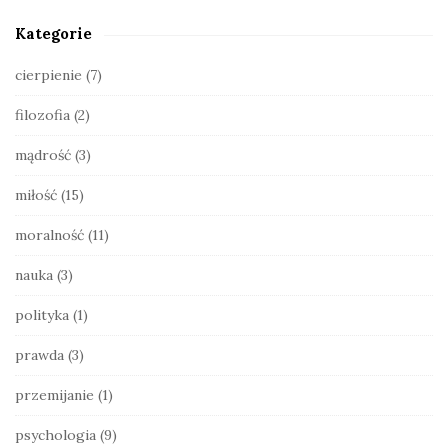
S
Kategorie
i
d
cierpienie
(7)
e
filozofia
(2)
b
a
mądrość
(3)
r
miłość
(15)
moralność
(11)
nauka
(3)
polityka
(1)
prawda
(3)
przemijanie
(1)
psychologia
(9)