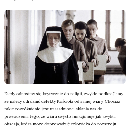
l
a
n
e
k
a
d
Kiedy odnosimy się krytycznie do religii, zwykle podkreślamy,
że należy odróżnić defekty Kościoła od samej wiary. Chociaż
r
takie rozróżnienie jest uzasadnione, skłania nas do
przeoczenia tego, że wiara często funkcjonuje jak zwykła
y
obsesja, która może doprowadzić człowieka do rozstroju