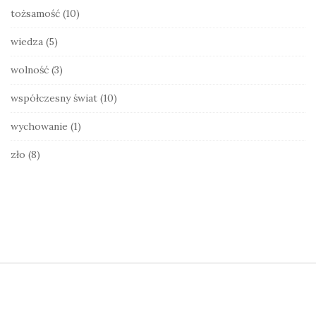
tożsamość
(10)
wiedza
(5)
wolność
(3)
współczesny świat
(10)
wychowanie
(1)
zło
(8)
S
i
t