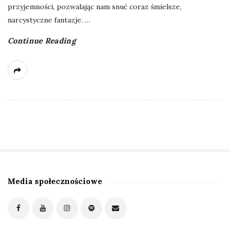
przyjemności, pozwalając nam snuć coraz śmielsze,
narcystyczne fantazje.
…
Continue Reading
Media społecznościowe
S
i
t
e